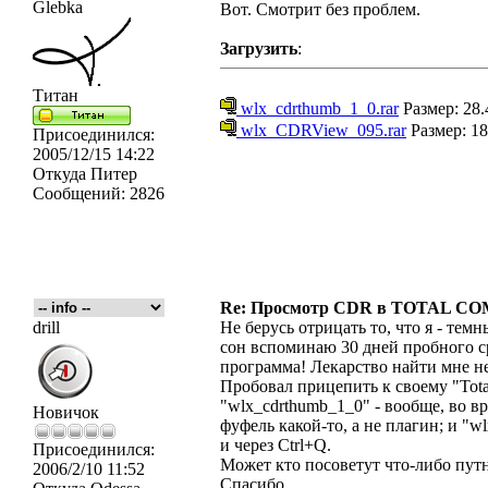
Glebka
Вот. Смотрит без проблем.
Загрузить
:
Титан
wlx_cdrthumb_1_0.rar
Размер: 28.
wlx_CDRView_095.rar
Размер: 18
Присоединился:
2005/12/15 14:22
Откуда
Питер
Сообщений:
2826
Re: Просмотр CDR в TOTAL 
drill
Не берусь отрицать то, что я - тем
сон вспоминаю 30 дней пробного сро
программа! Лекарство найти мне не
Пробовал прицепить к своему "Tot
"wlx_cdrthumb_1_0" - вообще, во в
Новичок
фуфель какой-то, а не плагин; и "
и через Ctrl+Q.
Присоединился:
Может кто посоветут что-либо пут
2006/2/10 11:52
Спасибо.