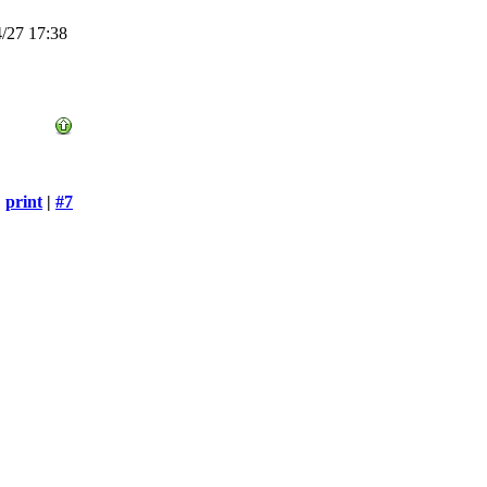
/27 17:38
print
|
#7