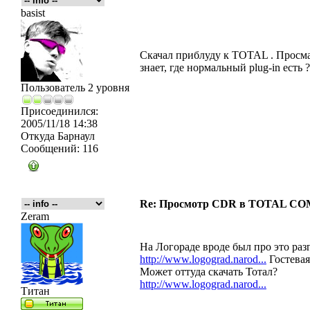
basist
Скачал приблуду к TOTAL . Просма
знает, где нормальный plug-in есть ?
Пользователь 2 уровня
Присоединился:
2005/11/18 14:38
Откуда
Барнаул
Сообщений:
116
Re: Просмотр CDR в TOTAL 
Zeram
На Логораде вроде был про это раз
http://www.logograd.narod...
Гостевая
Может оттуда скачать Тотал?
http://www.logograd.narod...
Титан