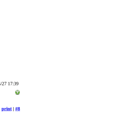
/27 17:39
print
|
#8