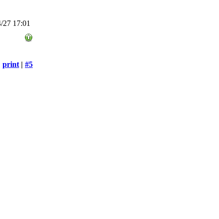
/27 17:01
print
|
#5