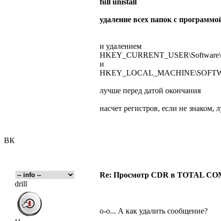
full unistall
удаление всех папок с программо
и удалением
HKEY_CURRENT_USER\Software\Softf
и
HKEY_LOCAL_MACHINE\SOFTWARE\So
лучше перед датой окончания
насчет регистров, если не знаком,
ВК
Re: Просмотр CDR в TOTAL 
drill
о-о... А как удалить сообщение?