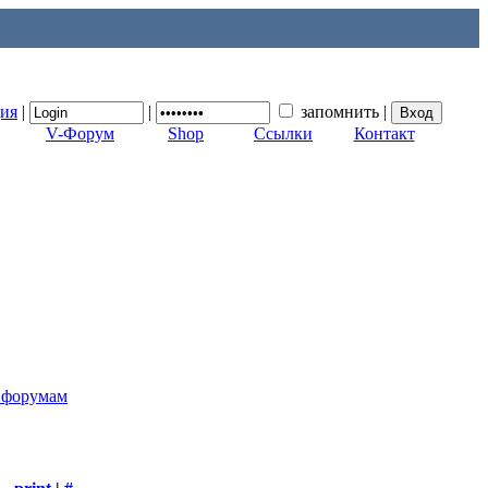
ция
|
|
запомнить
|
V-Форум
Shop
Ссылки
Контакт
к форумам