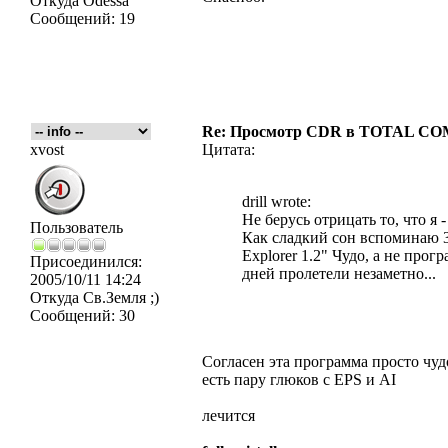
Откуда
Odessa
Сообщений:
19
Re: Просмотр CDR в TOTAL 
xvost
Цитата:
drill wrote:
Не берусь отрицать то, что я 
Пользователь
Как сладкий сон вспоминаю 3
Explorer 1.2" Чудо, а не прог
Присоединился:
дней пролетели незаметно...
2005/10/11 14:24
Откуда
Св.Земля ;)
Сообщений:
30
Согласен эта программа просто чуд
есть пару глюков с EPS и AI
лечится