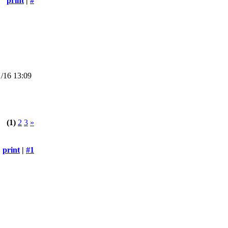
print
|
#
/16 13:09
(1)
2
3
»
print
|
#1