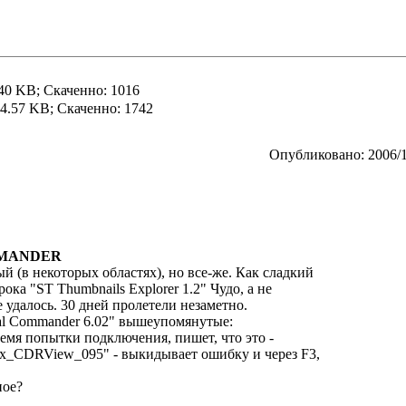
40 KB; Скаченно: 1016
4.57 KB; Скаченно: 1742
Опубликовано: 2006/1
COMANDER
ный (в некоторых областях), но все-же. Как сладкий
ка "ST Thumbnails Explorer 1.2" Чудо, а не
 удалось. 30 дней пролетели незаметно.
al Commander 6.02" вышеупомянутые:
ремя попытки подключения, пишет, что это -
wlx_CDRView_095" - выкидывает ошибку и через F3,
ное?