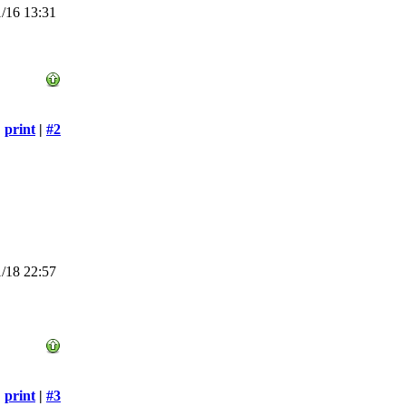
/16 13:31
print
|
#2
/18 22:57
print
|
#3