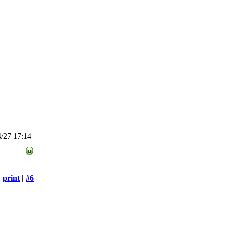
/27 17:14
print
|
#6