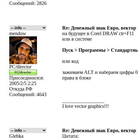
Сообщений:
2826
Re: Денежный знак Евро, вектор
mendow
на будущее в Corel DRAW ctr+F11
или в системе
Пуск > Программы > Стандартны
или код
PC/director
зажимаем ALT и набераем цифры 0836
Присоединился:
права в блоке
2005/2/5 2:25
Откуда
РФ
Сообщений:
4643
_________________
I love vector graphics!!!
Re: Денежный знак Евро, вектор
Glebka
Цитата: