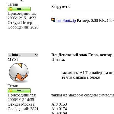
Титан
Загрузить
:
Присоединился:
2005/12/15 14:22
eurofont.zip
Размер: 0.00 KB; Ска
Откуда
Питер
Сообщений:
2826
Re: Денежный знак Евро, вектор
MYST
Цитата:
зажимаем ALT и набераем цифр
те что с права в блоке
Титан
Присоединился:
таким же макаром создаем символы T
2006/1/12 14:35
Откуда
Москва
Alt+0153
Сообщений:
3821
Alt+0174
Alt+0169