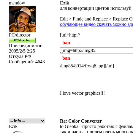
mendow
Ezik
для конвертации цветов используй
Edit > Finde and Replace > Replace O
обучающее видео скачать можно зд
PC/director
[url=http://
ban
Присоединился:
][img=http://img85.
2005/2/5 2:25
Откуда
РФ
ban
Сообщений:
4643
/img85/8914/frwq6.jpg][/url]
_________________
I love vector graphics!!!
Re: Color Converter
Ezik
to Glebka - просто работаю с файл
так и растра, причем очень много ра