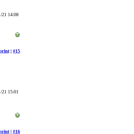
/21 14:08
print
|
#15
/21 15:01
print
|
#16