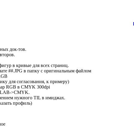
ных док-тов.
второв.
фигур в кривые для всех страниц.
рмате ##.JPG в папку с оригинальным файлом
 RGB
чику для согласования, к примеру)
tmap RGB в CMYK 300dpi
->LAB->CMYK.
шением нужного TIL в имиджах.
казать профиль)
ное