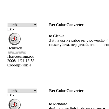
Re: Color Converter
Ezik
to Glebka
3-й пункт не работает с powerclip :(
пожалуйста, переделай, очень-очень
Новичок
Присоединился:
2006/11/21 13:58
Сообщений:
4
Re: Color Converter
Ezik
to Mendow
файл PowerclipRU.zip не качается