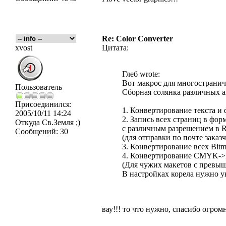
Re: Color Converter
xvost
Цитата:
Глеб wrote:
Вот макрос для многостранич
Пользователь
Сборная солянка различных а
Присоединился:
1. Конвертирование текста и 
2005/10/11 14:24
2. Запись всех страниц в фо
Откуда
Св.Земля ;)
с различным разрешением в
Сообщений:
30
(для отправки по почте заказ
3. Конвертирование всех Bi
4. Конвертирование CMYK
(Для чужих макетов с превы
В настройках корела нужно у
вау!!! то что нужно, спасибо огром