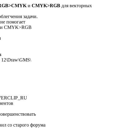
RGB>CMYK
и
CMYK>RGB
для векторных
блегчения задачи.
мне помогает
K и CMYK>RGB
ы
s
cs 12\Draw\GMS\
POWERCLIP_RU
ментов
совершенствовать
овил со старого форума