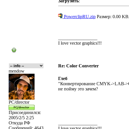
Загрузить
:
PowerclipRU.zip
Размер: 0.00 KB
_________________
I love vector graphics!!!
Re: Color Converter
mendow
Глеб
"Конвертирование CMYK->LAB-
не пойму это зачем?
PC/director
Присоединился:
2005/2/5 2:25
Откуда
РФ
_________________
Сообщений:
4643
I love vector graphics!!!