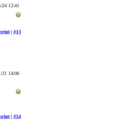
/24 12:41
print
|
#13
/21 14:06
print
|
#14