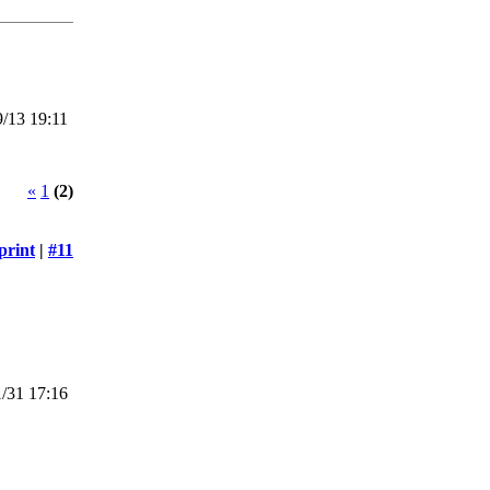
/13 19:11
«
1
(2)
print
|
#11
/31 17:16