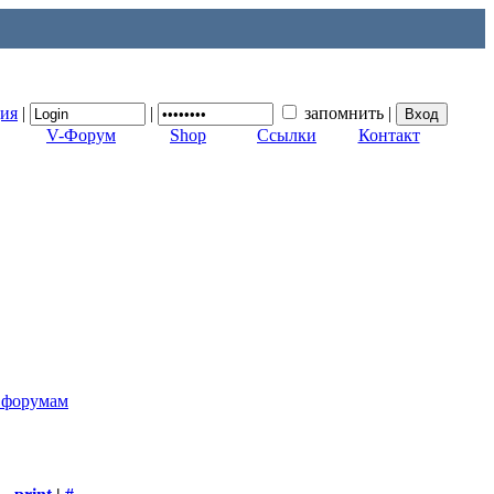
ция
|
|
запомнить
|
V-Форум
Shop
Ссылки
Контакт
к форумам