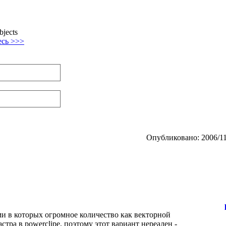
bjects
есь >>>
Опубликовано: 2006/11
ами в которых огромное количество как векторной
стра в powerclipe, поэтому этот вариант нереален -