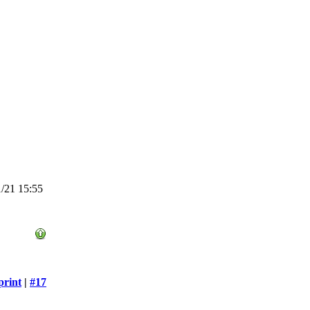
/21 15:55
print
|
#17