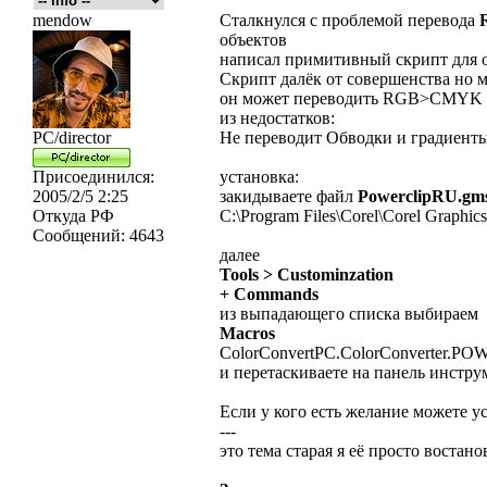
mendow
Сталкнулся с проблемой перевода
объектов
написал примитивный скрипт для о
Скрипт далёк от совершенства но 
он может переводить RGB>CMY
из недостатков:
PC/director
Не переводит Обводки и градиент
Присоединился:
установка:
2005/2/5 2:25
закидываете файл
PowerclipRU.gm
Откуда
РФ
C:\Program Files\Corel\Corel Graphi
Сообщений:
4643
далее
Tools > Custominzation
+ Commands
из выпадающего списка выбираем
Macros
ColorConvertPC.ColorConverter.
и перетаскиваете на панель инстру
Если у кого есть желание можете у
---
это тема старая я её просто востан