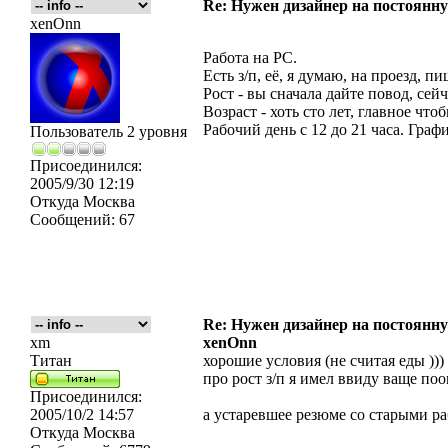
Re: Нужен дизайнер на постоянн
xenOnn
Работа на PC.
Есть з/п, её, я думаю, на проезд, п
Рост - вы сначала дайте повод, сей
Возраст - хоть сто лет, главное что
Рабочий день с 12 до 21 часа. Гра
Пользователь 2 уровня
Присоединился:
2005/9/30 12:19
Откуда
Москва
Сообщений:
67
Re: Нужен дизайнер на постоянн
xm
xenOnn
Титан
хорошие условия (не считая еды ))
про рост з/п я имел ввиду ваще поо
Присоединился:
2005/10/2 14:57
а устаревшее резюме со старыми р
Откуда
Москва