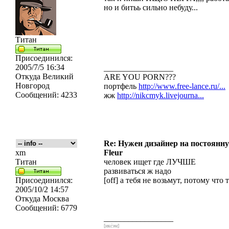
но и битьь сильно небуду...
Титан
Присоединился:
2005/7/5 16:34
_________________
Откуда
Великий
ARE YOU PORN???
Новгород
портфель
http://www.free-lance.ru/...
Сообщений:
4233
жж
http://nikcmyk.livejourna...
Re: Нужен дизайнер на постоянн
xm
Fleur
Титан
человек ищет где ЛУЧШЕ
развиваться ж надо
Присоединился:
[off] а тебя не возьмут, потому что т
2005/10/2 14:57
Откуда
Москва
Сообщений:
6779
_________________
[икс́эм]