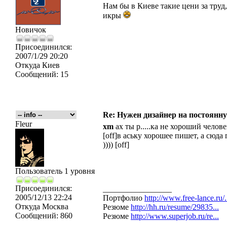
Нам бы в Киеве такие цени за тру
икры
Новичок
Присоединился:
2007/1/29 20:20
Откуда
Киев
Сообщений:
15
Re: Нужен дизайнер на постоянн
Fleur
xm
ах ты р.....ка не хороший челове
[off]в аську хорошее пишет, а сюда
)))) [off]
Пользователь 1 уровня
Присоединился:
_________________
2005/12/13 22:24
Портфолио
http://www.free-lance.ru/.
Откуда
Москва
Резюме
http://hh.ru/resume/29835...
Сообщений:
860
Резюме
http://www.superjob.ru/re...