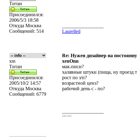
Титан
Присоединился:
2006/5/3 18:58
Откуда
Москва
_________________
Сообщений:
514
Laurelled
Re: Нужен дизайнер на постоянн
xm
xenOnn
Титан
мак-писи?
халявные штуки (пища, ну проезд т
Присоединился:
рост по з/п?
2005/10/2 14:57
возрастной ценз?
Откуда
Москва
рабочий день с - по?
Сообщений:
6779
_________________
[икс́эм]