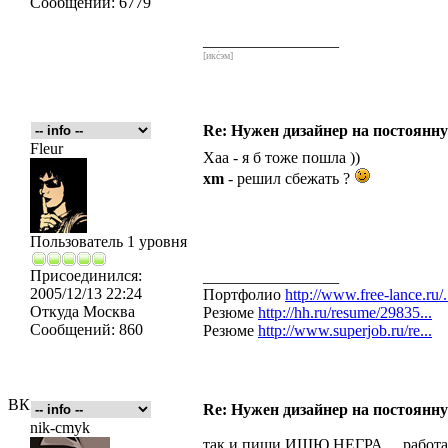
Сообщений:
6779
_________________
[икс́эм]
Re: Нужен дизайнер на постоянн
Fleur
Хаа - я б тоже пошла ))
xm
- решил сбежать ?
Пользователь 1 уровня
Присоединился:
_________________
2005/12/13 22:24
Портфолио
http://www.free-lance.ru/.
Откуда
Москва
Резюме
http://hh.ru/resume/29835...
Сообщений:
860
Резюме
http://www.superjob.ru/re...
ВК
Re: Нужен дизайнер на постоянн
nik-cmyk
так и пиши ИЩЮ НЕГРА,,,, работа 