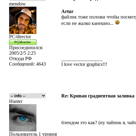
mendow
Artur
файлик тоже положи чтобы посмотр
если не жалко канешно...
PC/director
Присоединился:
2005/2/5 2:25
Откуда
РФ
_________________
Сообщений:
4643
I love vector graphics!!!
Re: Кривая градиентная заливка
Hunter
блендом это как? (ну чайник я, чай
Пользователь 1 уровня