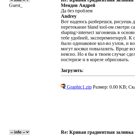
Guest_
Мендов Андрей
Да без проблем
Andrey
Вот надеюсь разберешся, рисуешь 
перетекание bland tool-ом смотри с
shaping>intersect загоняешь в осно
тебе удобней, эксперементируй. К 
было одинаковое кол-во узлов, и в
могут косяки повылазить. Вроде вс
неясно. Но я бы в твоем случае сд
постеризе и в кореле обрисовать.
Загрузить
:
Graphic1.zip
Размер: 0.00 KB; Ск
Re: Кривая градиентная заливка