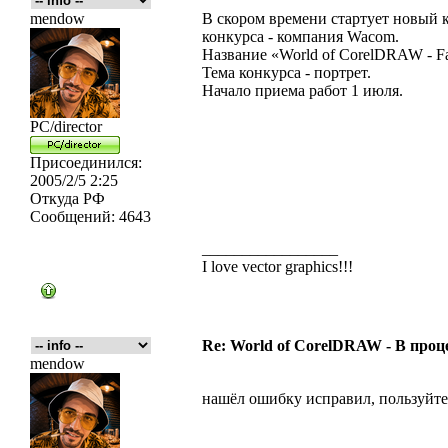
mendow
В скором времени стартует новый к
конкурса - компания Wacom.
Название «World оf CorelDRAW - F
Тема конкурса - портрет.
Начало приема работ 1 июля.
PC/director
Присоединился:
2005/2/5 2:25
Откуда
РФ
Сообщений:
4643
_________________
I love vector graphics!!!
Re: World of CorelDRAW - В процес
mendow
нашёл ошибку исправил, пользуйте