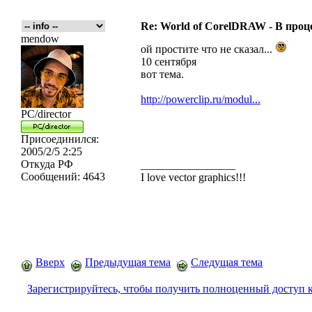
Re: World of CorelDRAW - В процес
mendow
ой простите что не сказал...
10 сентября
вот тема.
http://powerclip.ru/modul...
PC/director
Присоединился:
2005/2/5 2:25
Откуда
РФ
_________________
Сообщений:
4643
I love vector graphics!!!
Вверх
Предыдущая тема
Следущая тема
Зарегистрируйтесь, чтобы получить полноценный доступ 