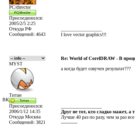
PC/director
Присоединился:
2005/2/5 2:25
Откуда
РФ
_________________
Сообщений:
4643
I love vector graphics!!!
Re: World of CorelDRAW - В процес
MYST
а когда будет озвучен результат???
Титан
ВК
Присоединился:
_________________
2006/1/12 14:35
Друг не тот, кто сладко мажет, а 
Откуда
Москва
Лучше 40 раз по разу, чем за раз все
Сообщений:
3821
-----------