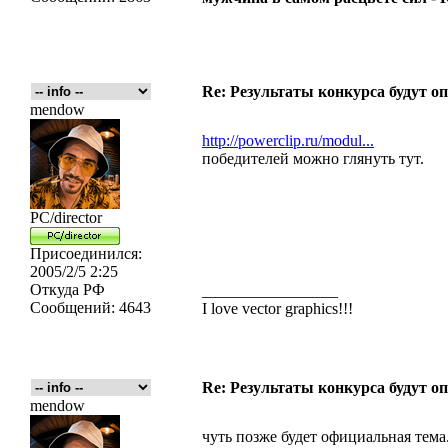
Re: Результаты конкурса будут о
mendow
http://powerclip.ru/modul...
победителей можно глянуть тут.
PC/director
Присоединился:
2005/2/5 2:25
Откуда
РФ
_________________
Сообщений:
4643
I love vector graphics!!!
Re: Результаты конкурса будут о
mendow
чуть позже будет официальная тема.