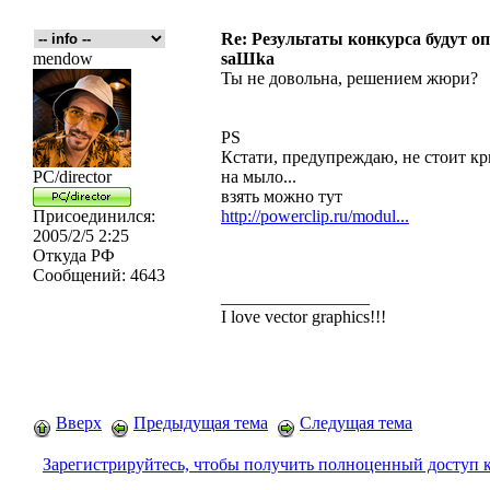
Re: Результаты конкурса будут о
mendow
saШka
Ты не довольна, решением жюри?
PS
Кстати, предупреждаю, не стоит кр
PC/director
на мыло...
взять можно тут
Присоединился:
http://powerclip.ru/modul...
2005/2/5 2:25
Откуда
РФ
Сообщений:
4643
_________________
I love vector graphics!!!
Вверх
Предыдущая тема
Следущая тема
Зарегистрируйтесь, чтобы получить полноценный доступ 