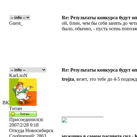
Re: Результаты конкурса будут о
Guest_
ой, блин, чем бы себя занять до четы
было, обычно, - пусть осень попозж
Re: Результаты конкурса будут о
KarLsoN
trojza
, везет, это тебе до 4-5 подож
ВК
Титан
_________________
Присоединился:
2007/2/28 9:18
Откуда
Новосибирск
Сообщений:
2863
мужчина в самом расцвете сил -