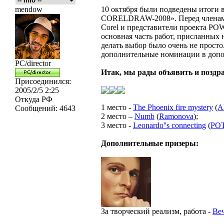
mendow
10 октября были подведены итоги
CORELDRAW-2008». Перед членами
Corel и представители проекта POW
основная часть работ, присланных 
делать выбор было очень не прост
дополнительные номинации в допо
PC/director
Итак, мы рады объявить и поздра
Присоединился:
2005/2/5 2:25
Откуда
РФ
1 место -
The Phoenix fire mystery
(
A
Сообщений:
4643
2 место –
Numb
(
Ramonova
);
3 место -
Leonardo''s connecting
(
PO
Дополнительные призеры:
За творческий реализм, работа -
Ве