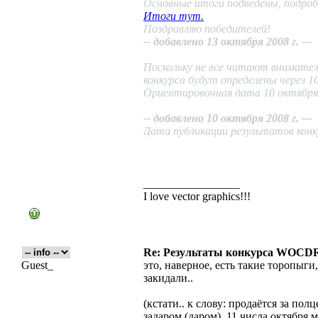
Основные итоги подведены, подроб
Итоги тут.
Поздравляю победителей!
-- добавлено 13 октября 2008 г. ---
Поскольку не все читают внимате
конкурса будут определены через 10
Ориентировочная дата 10 октября 
-- добавлено 10 октября 2008 г. ---
Дата публикации результатов конку
_________________
I love vector graphics!!!
Re: Результаты конкурса WOCDR
Guest_
это, наверное, есть такие торопы
закидали..
(кстати.. к слову: продаётся за по
задаром (даром). 11 числа октября 