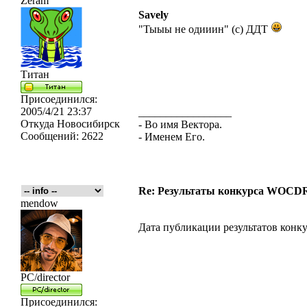
Zeram
Savely
"Тыыы не одииин" (с) ДДТ
Титан
Присоединился:
2005/4/21 23:37
_________________
Откуда
Новосибирск
- Во имя Вектора.
Сообщений:
2622
- Именем Его.
Re: Результаты конкурса WOCDR
mendow
Дата публикации результатов конку
PC/director
Присоединился: