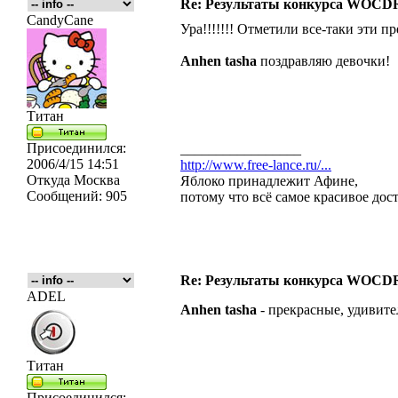
Re: Результаты конкурса WOCDR
CandyCane
Ура!!!!!!! Отметили все-таки эти п
Anhen
tasha
поздравляю девочки!
Титан
Присоединился:
_________________
2006/4/15 14:51
http://www.free-lance.ru/...
Откуда
Москва
Яблоко принадлежит Афине,
Сообщений:
905
потому что всё самое красивое дос
Re: Результаты конкурса WOCDR
ADEL
Anhen tasha
- прекрасные, удивите
Титан
Присоединился: