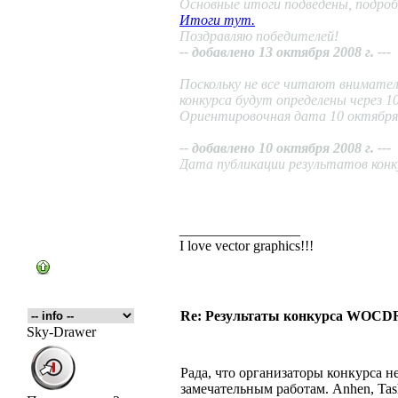
Основные итоги подведены, подроб
Итоги тут.
Поздравляю победителей!
-- добавлено 13 октября 2008 г. ---
Поскольку не все читают внимате
конкурса будут определены через 10
Ориентировочная дата 10 октября 
-- добавлено 10 октября 2008 г. ---
Дата публикации результатов конку
_________________
I love vector graphics!!!
Re: Результаты конкурса WOCDR
Sky-Drawer
Рада, что организаторы конкурса 
замечательным работам. Anhen, Tas