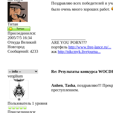
Поздравляю всех победителей и уч
было очень много хороших работ.
Титан
Присоединился:
2005/7/5 16:34
_________________
Откуда
Великий
ARE YOU PORN???
Новгород
портфель
http://www.free-lance.ru/...
Сообщений:
4233
жж
http://nikcmyk.livejourna...
Re: Результаты конкурса WOCDR
vergilium
Anhen
,
Tasha
, поздравляю!!! Прек
преступлением.
Пользователь 1 уровня
Присоединился: