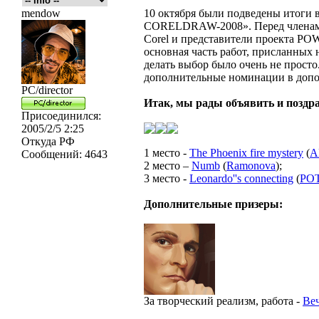
mendow
10 октября были подведены итоги
CORELDRAW-2008». Перед членами
Corel и представители проекта POW
основная часть работ, присланных 
делать выбор было очень не прост
дополнительные номинации в допо
PC/director
Итак, мы рады объявить и поздра
Присоединился:
2005/2/5 2:25
Откуда
РФ
1 место -
The Phoenix fire mystery
(
A
Сообщений:
4643
2 место –
Numb
(
Ramonova
);
3 место -
Leonardo''s connecting
(
PO
Дополнительные призеры:
За творческий реализм, работа -
Ве