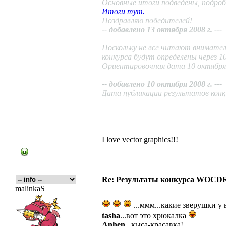
Основные итоги подведены, подроб
Итоги тут.
Поздравляю победителей!
-- добавлено 13 октября 2008 г. ---
Поскольку не все читают внимате
конкурса будут определены через 10
Ориентировочная дата 10 октября 
-- добавлено 10 октября 2008 г. ---
Дата публикации результатов конку
_________________
I love vector graphics!!!
Re: Результаты конкурса WOCDR
malinkaS
...ммм...какие зверушки у 
tasha
...вот это хрюкалка
Anhen
...кыса-красавка!