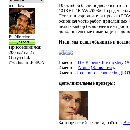
mendow
10 октября были подведены итоги
CORELDRAW-2008». Перед членами
Corel и представители проекта POW
основная часть работ, присланных 
делать выбор было очень не прост
дополнительные номинации в допо
PC/director
Итак, мы рады объявить и поздра
Присоединился:
2005/2/5 2:25
Откуда
РФ
1 место -
The Phoenix fire mystery
(
A
Сообщений:
4643
2 место –
Numb
(
Ramonova
);
3 место -
Leonardo''s connecting
(
PO
Дополнительные призеры:
За творческий реализм, работа -
Ве