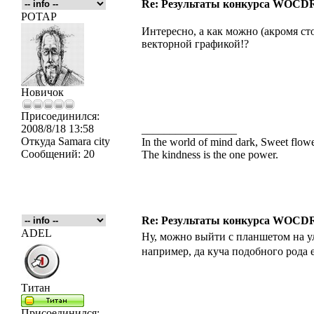
Re: Результаты конкурса WOCDR
POTAP
Интересно, а как можно (акромя ст
векторной графикой!?
Новичок
Присоединился:
2008/8/18 13:58
_________________
Откуда
Samara city
In the world of mind dark, Sweet flo
Сообщений:
20
The kindness is the one power.
Re: Результаты конкурса WOCDR
ADEL
Ну, можно выйти с планшетом на у
например, да куча подобного рода 
Титан
Присоединился:
_________________