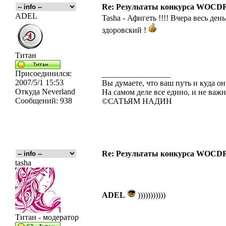
Re: Результаты конкурса WOCDR
ADEL
Tasha - Афигеть !!!! Вчера весь де
здоровский !
Титан
Присоединился:
_________________
2007/5/1 15:53
Вы думаете, что ваш путь и куда он
Откуда
Neverland
На самом деле все едино, и не важн
Сообщений:
938
©САТЬЯМ НАДИН
Re: Результаты конкурса WOCDR
tasha
ADEL
)))))))))))
Титан - модератор