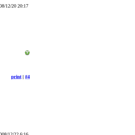
8/12/20 20:17
print
|
#4
08/12/22 6:16