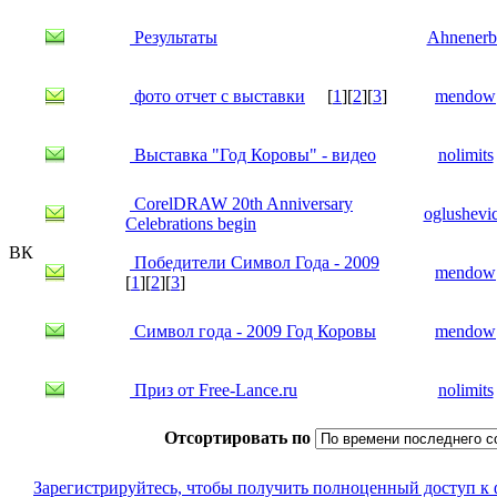
Результаты
Ahnenerb
фото отчет с выставки
[
1
][
2
][
3
]
mendow
Выставка "Год Коровы" - видео
nolimits
CorelDRAW 20th Anniversary
oglushevi
Celebrations begin
ВК
Победители Символ Года - 2009
mendow
[
1
][
2
][
3
]
Символ года - 2009 Год Коровы
mendow
Приз от Free-Lance.ru
nolimits
Отсортировать по
Зарегистрируйтесь, чтобы получить полноценный доступ к