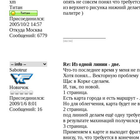
xm
опять не совсем понял что требуетс
Титан
из верхнего рисунка нижний делает
палитре )
Присоединился:
2005/10/2 14:57
Откуда
Москва
Сообщений:
6779
_________________
[икс́эм]
Re: Из одной линии - две.
Saboteur
Что-то последнее время у меня не п
Хотя понял... Векторную проблему
Щас в Корке сделаем.
И, так, по новой.
Новичок
1 страница.
Присоединился:
Есть карта города и есть маршрут -
2009/1/6 8:01
Но для облегчения, карта будет не 
Сообщений:
16
2 страница.
под линией делаем ещё одну требу
в результате махинаций получился 
3 страница.
Применяем к карте и выходит фраг
внизу, то, что требуется в конечном 