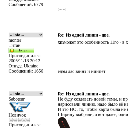
Сообщений:
6779
_________________
[икс́эм]
Re: Из одной линии - две.
monter
xm
может это особенность 11го - в 
Титан
Присоединился:
2005/11/18 20:12
Откуда
Ukraine
_________________
Сообщений:
1656
едэм дас зайнэ и ниипёт
Re: Из одной линии - две.
Saboteur
Не буду создавать новой темы, и п
нарисовали линию, надо было её на
И это НО, то, чтобы карта была не 
Ширину выбрали, а вот далее, одни
Новичок
Присоединился: