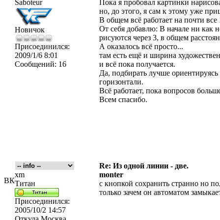
Saboteur
Пока я пробовал картинки нарисоват
но, до этого, я сам к этому уже при
В общем всё работает на почти все
От себя добавлю: В начале ни как н
Новичок
рисуются через 3, в общем расстоян
Присоединился:
А оказалось всё просто...
2009/1/6 8:01
там есть ещё и ширина художестве
Сообщений:
16
и всё пока получается.
Да, подбирать лучше ориентируясь н
горизонтали.
Всё работает, пока вопросов больше
Всем спасибо.
Re: Из одной линии - две.
xm
monter
ВК
Титан
с кнопкой сохранить странно но п
только зачем он автоматом замыка
Присоединился:
2005/10/2 14:57
Откуда
Москва