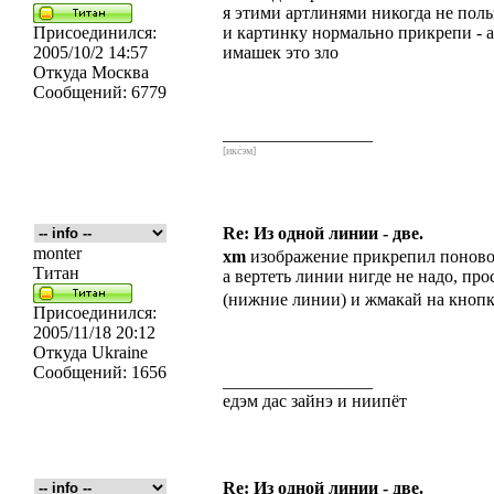
я этими артлинями никогда не поль
Присоединился:
и картинку нормально прикрепи - а
2005/10/2 14:57
имашек это зло
Откуда
Москва
Сообщений:
6779
_________________
[икс́эм]
Re: Из одной линии - две.
monter
xm
изображение прикрепил поновой 
Титан
а вертеть линии нигде не надо, пр
(нижние линии) и жмакай на кнопк
Присоединился:
2005/11/18 20:12
Откуда
Ukraine
Сообщений:
1656
_________________
едэм дас зайнэ и ниипёт
Re: Из одной линии - две.