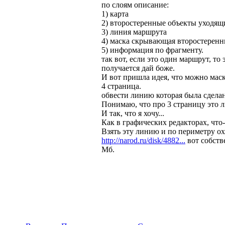
по слоям описание:
1) карта
2) второстеренные объекты уходящ
3) линия маршрута
4) маска скрывающая второстеренн
5) информация по фрагменту.
так вот, если это один маршрут, то э
получается дай боже.
И вот пришла идея, что можно маск
4 страница.
обвести линию которая была сделан
Понимаю, что про 3 страницу это 
И так, что я хочу...
Как в графических редакторах, что-
Взять эту линию и по периметру ох
http://narod.ru/disk/4882...
вот собстве
Мб.