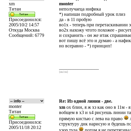
xm
monter
Титан
неполучаеца нифика
*) напиши подробный урок плиз
Присоединился:
да - в 11 пробую
2005/10/2 14:57
во1х - теперь при перетаскивании эт
Откуда
Москва
во2х нахожу чтото похожее - рису
Сообщений:
6779
и сохранить - он же итак спрашива
вот пишу всё это и думаю - а нафик
но всеравно - *) принцип!
_________________
[икс́эм]
Re: Из одной линии - две.
monter
xm
ох блин, я ж хз как оно в 11м -
Титан
вобщем в х3 и х4 рисуешь линии т
прямую кистью с лева на право
л
Присоединился:
структуру днк нарисую и будешь по
2005/11/18 20:12
узор туда
потом я не перетягива