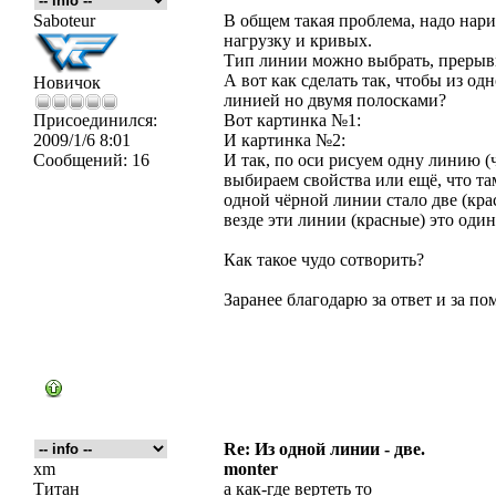
Saboteur
В общем такая проблема, надо нари
нагрузку и кривых.
Тип линии можно выбрать, прерыв
А вот как сделать так, чтобы из о
Новичок
линией но двумя полосками?
Присоединился:
Вот картинка №1:
2009/1/6 8:01
И картинка №2:
Сообщений:
16
И так, по оси рисуем одну линию (
выбираем свойства или ещё, что та
одной чёрной линии стало две (крас
везде эти линии (красные) это один
Как такое чудо сотворить?
Заранее благодарю за ответ и за по
Re: Из одной линии - две.
xm
monter
Титан
а как-где вертеть то