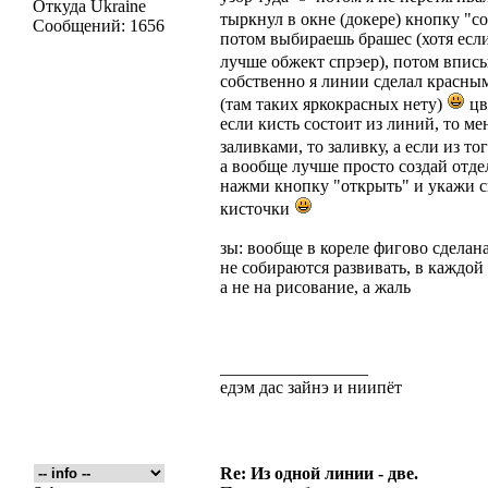
Откуда
Ukraine
тыркнул в окне (докере) кнопку "с
Сообщений:
1656
потом выбираешь брашес (хотя если
лучше обжект спрэер), потом впис
собственно я линии сделал красны
(там таких яркокрасных нету)
цв
если кисть состоит из линий, то ме
заливками, то заливку, а если из то
а вообще лучше просто создай отде
нажми кнопку "открыть" и укажи с
кисточки
зы: вообще в кореле фигово сделана
не собираются развивать, в каждой 
а не на рисование, а жаль
_________________
едэм дас зайнэ и ниипёт
Re: Из одной линии - две.