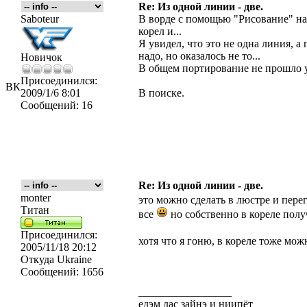
Re: Из одной линии - две.
Saboteur
В ворде с помощью "Рисование" на
корел и...
Я увидел, что это не одна линия, а
надо, но оказалось не то...
Новичок
В общем портирование не прошло у
Присоединился:
ВК
2009/1/6 8:01
В поиске.
Сообщений:
16
Re: Из одной линии - две.
monter
это можно сделать в люстре и пере
Титан
все
но собственно в кореле пол
Присоединился:
хотя что я гоню, в кореле тоже мо
2005/11/18 20:12
Откуда
Ukraine
Сообщений:
1656
_________________
едэм дас зайнэ и ниипёт