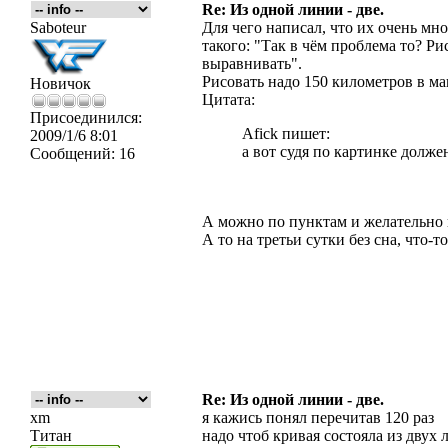
Re: Из одной линии - две.
Saboteur
Для чего написал, что их очень мно
такого: "Так в чём проблема то? Ри
выравнивать".
Рисовать надо 150 километров в ма
Новичок
Цитата:
Присоединился:
Afick пишет:
2009/1/6 8:01
а вот судя по картинке должен 
Сообщений:
16
А можно по пунктам и желательно 
А то на третьи сутки без сна, что-т
Re: Из одной линии - две.
xm
я кажись понял перечитав 120 раз
Титан
надо чтоб кривая состояла из двух