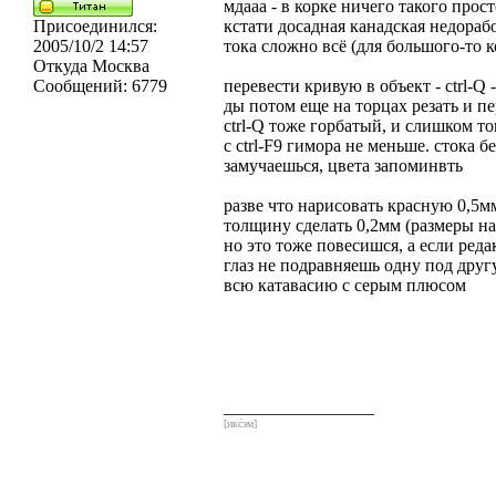
мдааа - в корке ничего такого прос
Присоединился:
кстати досадная канадская недорабо
2005/10/2 14:57
тока сложно всё (для большого-то 
Откуда
Москва
Сообщений:
6779
перевести кривую в объект - ctrl-
ды потом еще на торцах резать и п
ctrl-Q тоже горбатый, и слишком т
с ctrl-F9 гимора не меньше. стока б
замучаешься, цвета запоминвть
разве что нарисовать красную 0,5м
толщину сделать 0,2мм (размеры на
но это тоже повесишся, а если реда
глаз не подравняешь одну под другу
всю катавасию с серым плюсом
_________________
[икс́эм]