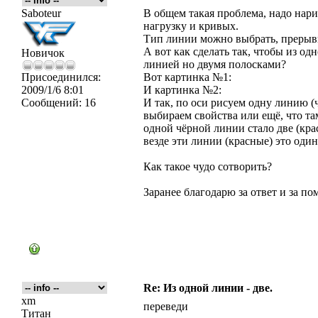
Saboteur
В общем такая проблема, надо нари
нагрузку и кривых.
Тип линии можно выбрать, прерыв
А вот как сделать так, чтобы из о
Новичок
линией но двумя полосками?
Присоединился:
Вот картинка №1:
2009/1/6 8:01
И картинка №2:
Сообщений:
16
И так, по оси рисуем одну линию (
выбираем свойства или ещё, что та
одной чёрной линии стало две (крас
везде эти линии (красные) это один
Как такое чудо сотворить?
Заранее благодарю за ответ и за по
Re: Из одной линии - две.
xm
переведи
Титан