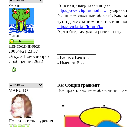
Zeram
Есть например такая штука
http://powerclip.ru/modul...
- узор сос
"слишком сложный объект". Как н
тут и даже с кином но я так и не п
http://demiart.ru/forum/i...
А, чтобте, там уже и ролика нету....
Титан
Присоединился:
2005/4/21 23:37
_________________
Откуда
Новосибирск
- Во имя Вектора.
Сообщений:
2622
- Именем Его.
Re: Общий градиент
MAPUTO
Все правильно тебе объяснили. Так
Пользователь 1 уровня