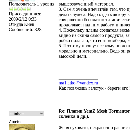
Пользователь 1 уровня
вышеозвученный материал.
3. Сам я очень впечатлён тем, что
Присоединился:
делать чудеса. Надо отдать автору 
2009/2/12 0:33
совершенно бесплатно титанически
Откуда
Киев
продолжает над ним работу, и ничег
Сообщений:
328
4. Поскольку планы создателя весьм
видно из скина самого продукта, за
робко полагаю, что есть мемберы, 
5. Поэтому прошу: все кому ни лень
морально и материально. Ведь он р
высокой цели...
_________________
ma1iatko@yandex.ru
Как повяжешь галстук - береги его
Re: Плагин YemZ Mesh Tormentor д
склейка и др.).
Zmeter
Женя суховато, некрасочно расписа