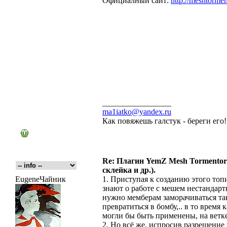
Официалный сайт:
http://meshtormen
_________________
ma1iatko@yandex.ru
Как повяжешь галстук - береги его
Re: Плагин YemZ Mesh Tormentor д
склейка и др.).
EugeneЧайник
1. Приступая к созданию этого топ
знают о работе с мешем нестандартн
нужно мемберам заморачиваться та
превратиться в бомбу,.. в то время
могли бы быть применены, на ветке -
2. Но всё же, испросив разрешение