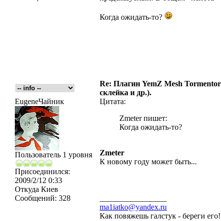
Когда ожидать-то?
Re: Плагин YemZ Mesh Tormentor д
склейка и др.).
EugeneЧайник
Цитата:
Zmeter пишет:
Когда ожидать-то?
Zmeter
Пользователь 1 уровня
К новому году может быть...
Присоединился:
2009/2/12 0:33
Откуда
Киев
Сообщений:
328
_________________
ma1iatko@yandex.ru
Как повяжешь галстук - береги его