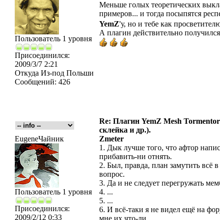
Меньше голых теоретических выкл
примеров... и тогда посыпятся рес
YemZ
'у, но и тебе как просветите
А плагин действительно получилс
Пользователь 1 уровня
Присоединился:
2009/3/7 2:21
Откуда
Из-под Польши
Сообщений:
426
Re: Плагин YemZ Mesh Tormentor д
склейка и др.).
EugeneЧайник
Zmeter
1. Дык лучше того, что афтор напис
прибавить-ни отнять.
2. Был, правда, план замутить всё в
вопрос.
3. Да и не следует перегружать м
Пользователь 1 уровня
4. ...
5. ...
Присоединился:
6. И всё-таки я не видел ещё на фо
2009/2/12 0:33
мне их что-ли...