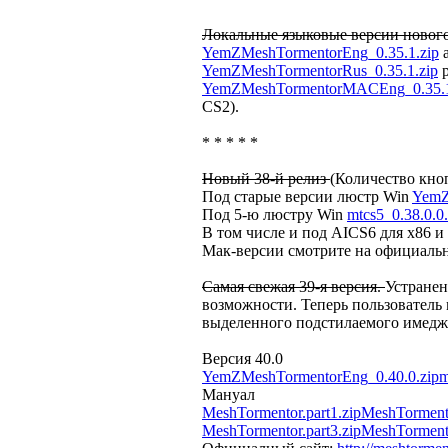
Локальные языковые версии нового
YemZMeshTormentorEng_0.35.1.zip
а
YemZMeshTormentorRus_0.35.1.zip
р
YemZMeshTormentorMACEng_0.35.1
CS2).
* * * * *
Новый 38-й релиз
(Количество кноп
Под старые версии люстр Win
YemZ
Под 5-ю люстру Win
mtcs5_0.38.0.0.
В том числе и под AICS6 для х86 
Мак-версии смотрите на официальн
Самая свежая 39-я версия.
Устране
возможности. Теперь пользователь
выделенного подстилаемого имедж
Версия 40.0
YemZMeshTormentorEng_0.40.0.zip
m
Мануал
MeshTormentor.part1.zip
MeshTormento
MeshTormentor.part3.zip
MeshTormento