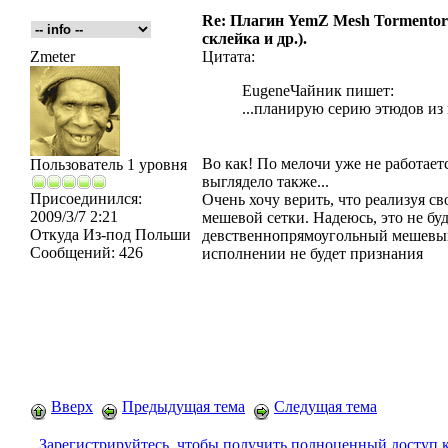
Re: Плагин YemZ Mesh Tormentor д
склейка и др.).
Zmeter
Цитата:
EugeneЧайник пишет:
...планирую серию этюдов из
Во как! По мелочи уже не работает
Пользователь 1 уровня
выглядело также...
Присоединился:
Очень хочу верить, что реализуя с
2009/3/7 2:21
мешевой сетки. Надеюсь, это не 
Откуда
Из-под Польши
девственнопрямоугольный мешевый 
Сообщений:
426
исполнении не будет признания
Вверх
Предыдущая тема
Следущая тема
Зарегистрируйтесь, чтобы получить полноценный доступ 