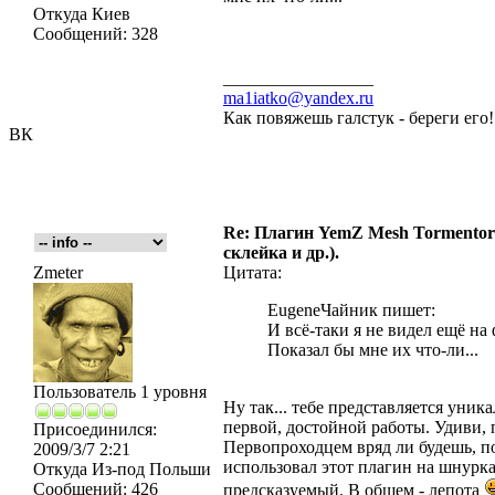
Откуда
Киев
Сообщений:
328
_________________
ma1iatko@yandex.ru
Как повяжешь галстук - береги его
ВК
Re: Плагин YemZ Mesh Tormentor д
склейка и др.).
Zmeter
Цитата:
EugeneЧайник пишет:
И всё-таки я не видел ещё на
Показал бы мне их что-ли...
Пользователь 1 уровня
Ну так... тебе представляется уник
первой, достойной работы. Удиви, 
Присоединился:
Первопроходцем вряд ли будешь, по
2009/3/7 2:21
использовал этот плагин на шнурка
Откуда
Из-под Польши
Сообщений:
426
предсказуемый. В общем - лепота