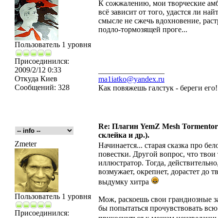
К сожжалению, мои творческие амб
всё зависит от того, удастся ли на
смысле не сжечь вдохновение, рас
подло-тормозящей проге...
Пользователь 1 уровня
Присоединился:
2009/2/12 0:33
_________________
Откуда
Киев
ma1iatko@yandex.ru
Сообщений:
328
Как повяжешь галстук - береги его
Re: Плагин YemZ Mesh Tormentor д
склейка и др.).
Zmeter
Начинается... старая сказка про бе
повестки. Другой вопрос, что твои
иллюстратор. Тогда, действительно
возмужает, окрепнет, дорастет до т
выдумку хитра
Пользователь 1 уровня
Мож, раскоешь свои грандиозные за
бы попытаться прочувствовать всю 
Присоединился: