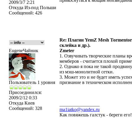
прикоснуться к мощам неизведан
2009/3/7 2:21
Откуда
Из-под Польши
Сообщений:
426
Re: Плагин YemZ Mesh Tormentor д
склейка и др.).
EugeneЧайник
Zmeter
1. Озвучивать творческие планы вр
мемберов - считается плохой приме
2. Однако я пока не такой продвин
из мэш-монолитной сетки.
3. Может это и не будет иметь успе
Пользователь 1 уровня
признание в техническом исполнен
Присоединился:
2009/2/12 0:33
Откуда
Киев
_________________
Сообщений:
328
ma1iatko@yandex.ru
Как повяжешь галстук - береги его