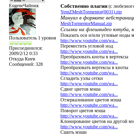
EugeneЧайник
Собственно плагин
(с любезного
YemZMeshTormentor(0031).zip
Мануал в формате вебстраниц
MeshTormentorManual.zip
Ссылки на флешвидео ютуба, 
Показать оси и/или угловые ноды 
Пользователь 1 уровня
http://www.youtube.com/wa...
Переместить угловой нод
Присоединился:
http://www.youtube.com/wa...
2009/2/12 0:33
Преобразовать кноты в вертексы
Откуда
Киев
http://www.youtube.com/wa...
Сообщений:
328
Преобразовать вертексы в кноты
http://www.youtube.com/wa...
Сгладить узлы сетки
http://www.youtube.com/wa...
Сдвиг цветов мэша
http://www.youtube.com/wa...
Отзеркаливание цветов мэша
http://www.youtube.com/wa...
Поворот цветов мэша
http://www.youtube.com/wa...
Клонирование цветов на другой м
http://www.youtube.com/wa...
Сшить мэши