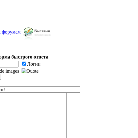
к форумам
рма быстрого ответа
Логин