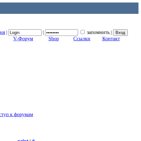
ция
|
|
запомнить
|
V-Форум
Shop
Ссылки
Контакт
ступ к форумам