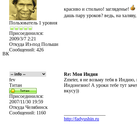
красиво и стильно! загляденье!
дашь пару уроков? ведь, на халяву
Пользователь 1 уровня
Присоединился:
2009/3/7 2:21
Откуда
Из-под Польши
Сообщений:
426
ВК
Re: Моя Индия
fev
Zmeter, я не возьму тебя в Индию,
Титан
Индонезию! А уроки тебе тут зач
вкусу))
Присоединился:
2007/11/30 19:59
Откуда
Челябинск
Сообщений:
1160
_________________
http://fadyushin.ru