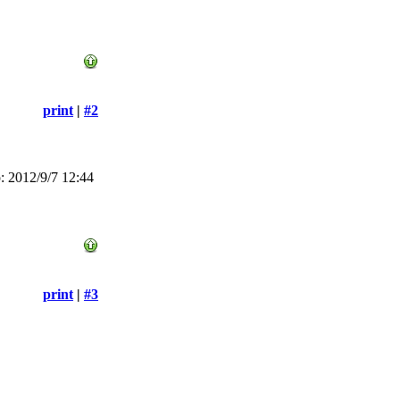
print
|
#2
 2012/9/7 12:44
print
|
#3