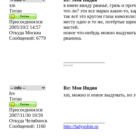
xm
я имею ввиду рваньё, грязь и про
Титан
что ли? эти все марки какие-то, к
так всё это кругом глаза намозоли
Присоединился:
месту одно и то же, потёртые шр
2005/10/2 14:57
мастей.
Откуда
Москва
новое что-нибудь можно выдумать?
Сообщений:
6779
рванина.
_________________
[икс́эм]
Re: Моя Индия
fev
xm, можно и новое выдумать, но эт
Титан
Присоединился:
2007/11/30 19:59
Откуда
Челябинск
_________________
Сообщений:
1160
http://fadyushin.ru