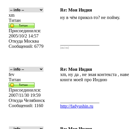
Re: Моя Индия
xm
ну в чём прикол-то? не пойму.
Титан
Присоединился:
2005/10/2 14:57
Откуда
Москва
_________________
Сообщений:
6779
[икс́эм]
Re: Моя Индия
fev
xm, ну да , не зная контекста , на
Титан
книги моей про Индию
Присоединился:
2007/11/30 19:59
Откуда
Челябинск
_________________
Сообщений:
1160
http://fadyushin.ru
Re: Моя Индия