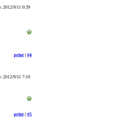
 2012/9/11 0:39
print
|
#4
 2012/9/11 7:10
print
|
#5