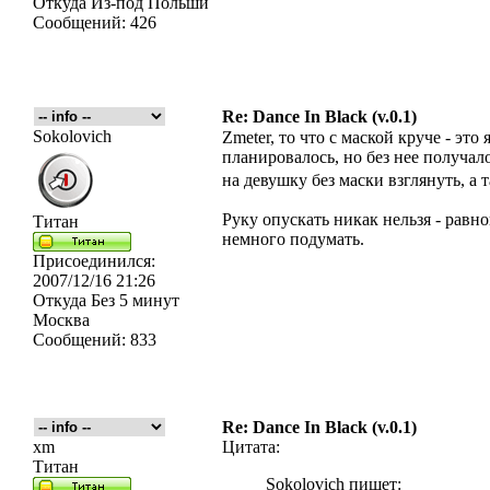
Откуда
Из-под Польши
Сообщений:
426
Re: Dance In Black (v.0.1)
Sokolovich
Zmeter, то что с маской круче - это
планировалось, но без нее получало
на девушку без маски взглянуть, а 
Руку опускать никак нельзя - равн
Титан
немного подумать.
Присоединился:
2007/12/16 21:26
Откуда
Без 5 минут
Москва
Сообщений:
833
Re: Dance In Black (v.0.1)
xm
Цитата:
Титан
Sokolovich пишет: