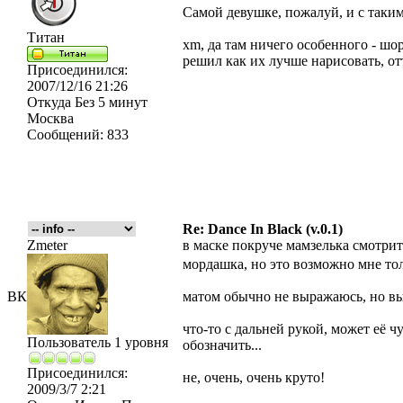
Самой девушке, пожалуй, и с таки
Титан
xm, да там ничего особенного - шо
решил как их лучше нарисовать, от
Присоединился:
2007/12/16 21:26
Откуда
Без 5 минут
Москва
Сообщений:
833
Re: Dance In Black (v.0.1)
Zmeter
в маске покруче мамзелька смотритс
мордашка, но это возможно мне то
ВК
матом обычно не выражаюсь, но вып
что-то с дальней рукой, может её ч
Пользователь 1 уровня
обозначить...
Присоединился:
не, очень, очень круто!
2009/3/7 2:21