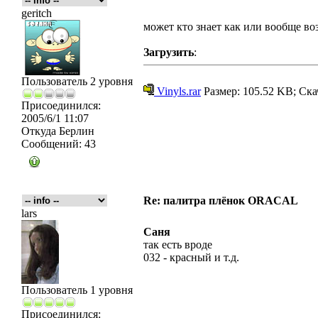
geritch
может кто знает как или вообще во
Загрузить
:
Пользователь 2 уровня
Vinyls.rar
Размер: 105.52 KB; Ска
Присоединился:
2005/6/1 11:07
Откуда
Берлин
Сообщений:
43
Re: палитра плёнок ORACAL
lars
Саня
так есть вроде
032 - красный и т.д.
Пользователь 1 уровня
Присоединился: