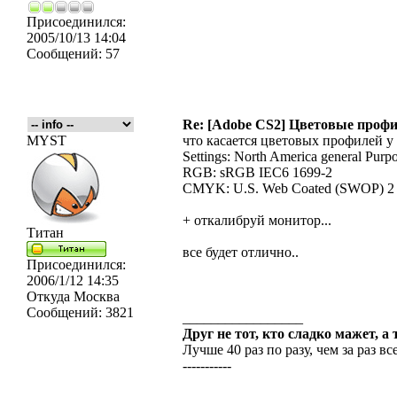
Присоединился:
2005/10/13 14:04
Сообщений:
57
Re: [Adobe CS2] Цветовые про
MYST
что касается цветовых профилей у
Settings: North America general Purp
RGB: sRGB IEC6 1699-2
CMYK: U.S. Web Coated (SWOP) 2
+ откалибруй монитор...
Титан
все будет отлично..
Присоединился:
2006/1/12 14:35
Откуда
Москва
Сообщений:
3821
_________________
Друг не тот, кто сладко мажет, а
Лучше 40 раз по разу, чем за раз все
-----------