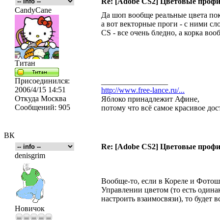
Re: [Adobe CS2] Цветовые про
CandyCane
Да шоп вообще реальные цвета пок
а вот векторные проги - с ними сл
CS - все очень бледно, а корка воо
Титан
Присоединился:
_________________
2006/4/15 14:51
http://www.free-lance.ru/...
Откуда
Москва
Яблоко принадлежит Афине,
Сообщений:
905
потому что всё самое красивое дос
ВК
Re: [Adobe CS2] Цветовые про
denisgrim
Вообще-то, если в Кореле и Фото
Управлении цветом (то есть один
настроить взаимосвязи), то будет в
Новичок