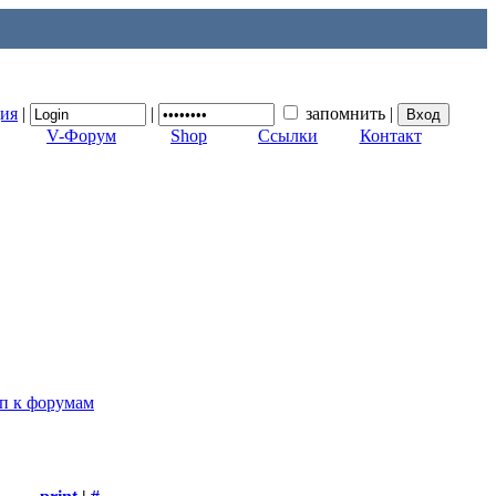
ция
|
|
запомнить
|
V-Форум
Shop
Ссылки
Контакт
уп к форумам