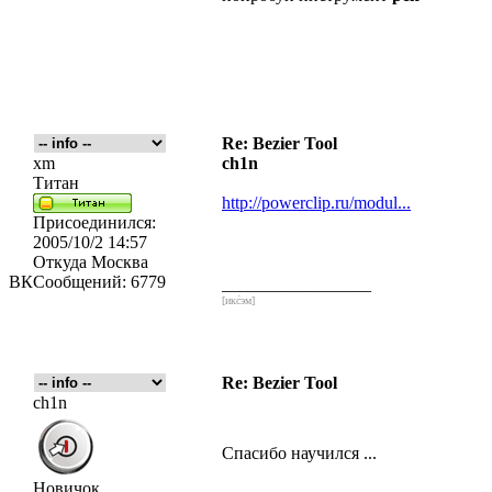
Re: Bezier Tool
xm
ch1n
Титан
http://powerclip.ru/modul...
Присоединился:
2005/10/2 14:57
Откуда
Москва
ВК
Сообщений:
6779
_________________
[икс́эм]
Re: Bezier Tool
ch1n
Спасибо научился ...
Новичок