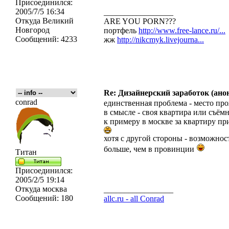
Присоединился:
2005/7/5 16:34
_________________
Откуда
Великий
ARE YOU PORN???
Новгород
портфель
http://www.free-lance.ru/...
Сообщений:
4233
жж
http://nikcmyk.livejourna...
Re: Дизайнерский заработок (ано
conrad
единственная проблема - место пр
в смысле - своя квартира или съёмн
к примеру в москве за квартиру при
хотя с другой стороны - возможност
больше, чем в провинции
Титан
Присоединился:
2005/2/5 19:14
Откуда
москва
_________________
Сообщений:
180
allc.ru - all Conrad