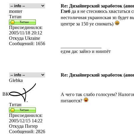
Re: Дизайнерский заработок (ано
monter
Глеб
да я не стесняюсь хвастаться 
Титан
нестоличная украинская зп будет 
центре за 150 уе снимать)
Присоединился:
2005/11/18 20:12
Откуда
Ukraine
Сообщений:
1656
_________________
едэм дас зайнэ и ниипёт
Re: Дизайнерский заработок (ано
Glebka
ВК
А чего так слабо голосуем? Налого
питаются?
Титан
Присоединился:
2005/12/15 14:22
Откуда
Питер
Сообщений:
2826