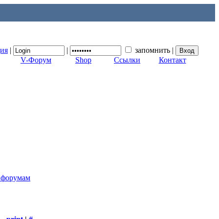
ция
|
|
запомнить
|
V-Форум
Shop
Ссылки
Контакт
к форумам