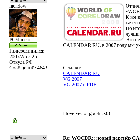
mendow
Отличн
«WOR
К кон
качест
По ито
лучших
PC/director
Это не
CALENDAR.RU, в 2007 году мы уж
Присоединился:
2005/2/5 2:25
Откуда
РФ
Сообщений:
4643
Ссылки:
CALENDAR.RU
VG 2007
VG 2007 в PDF
_________________
I love vector graphics!!!
Re: WOCDR:: новый партнёр 