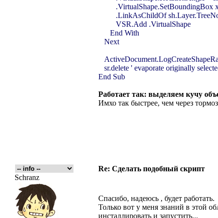
.VirtualShape.SetBoundingBox x, 
.LinkAsChildOf sh.Layer.TreeN
VSR.Add .VirtualShape
End With
Next
ActiveDocument.LogCreateShapeR
sr.delete ' evaporate originally select
End Sub
Работает так: выделяем кучу объ
Имхо так быстрее, чем через тормоз
Re: Сделать подобный скрипт
Schranz
Спасибо, надеюсь , будет работать.
Только вот у меня знаний в этой о
инсталлировать и запустить...