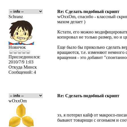
Re: Сделать подобный скрипт
Schranz
wOxxOm, спасибо - классный скрип
махом делает )
Кстати, его можно модифицировать
копировал не только размер, но и ц
Новичок
Еще было бы прикольно сделать ве
вращаются, т.е. изменяют немного 
Присоединился:
вращения - это добавит "спонтанност
2010/7/9 1:03
Откуда
Минск
Сообщений:
4
Re: Сделать подобный скрипт
wOxxOm
ээ, я потерял кайф от макросо-писан
бывают товарищи с огоньком и со