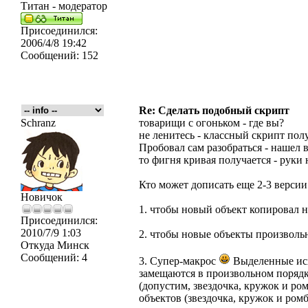
Титан - модератор
Присоединился:
2006/4/8 19:42
Сообщений:
152
Re: Сделать подобный скрипт
Schranz
товарищи с огоньком - где вы?
не ленитесь - классный скрипт пол
Пробовал сам разобраться - нашел в
то фигня кривая получается - руки н
Кто может дописать еще 2-3 верси
Новичок
1. чтобы новый объект копировал н
Присоединился:
2010/7/9 1:03
2. чтобы новые объекты произволь
Откуда
Минск
Сообщений:
4
3. Супер-макрос
Выделенные исх
замещаются в произвольном порядк
(допустим, звездочка, кружок и ро
объектов (звездочка, кружок и ромб