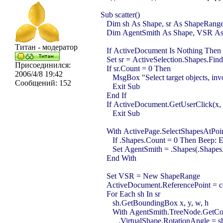
Sub scatter()
Dim sh As Shape, sr As ShapeRange, 
Dim AgentSmith As Shape, VSR As
Титан - модератор
If ActiveDocument Is Nothing Then 
Set sr = ActiveSelection.Shapes.Fin
Присоединился:
If sr.Count = 0 Then
2006/4/8 19:42
MsgBox "Select target objects, invo
Сообщений:
152
Exit Sub
End If
If ActiveDocument.GetUserClick(x, y,
Exit Sub
With ActivePage.SelectShapesAtPoint(
If .Shapes.Count = 0 Then Beep: E
Set AgentSmith = .Shapes(.Shapes
End With
Set VSR = New ShapeRange
ActiveDocument.ReferencePoint = c
For Each sh In sr
sh.GetBoundingBox x, y, w, h
With AgentSmith.TreeNode.GetC
.VirtualShape.RotationAngle = sh