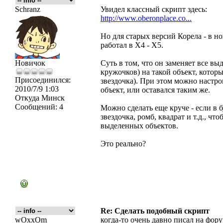
Schranz
Увидел классный скрипт здесь:
http://www.oberonplace.co...
Но для старых версий Корела - в но
работал в Х4 - Х5.
Новичок
Суть в том, что он заменяет все в
кружочков) на такой объект, котор
Присоединился:
звездочка). При этом можно настро
2010/7/9 1:03
объект, или оставался таким же.
Откуда
Минск
Сообщений:
4
Можно сделать еще круче - если в 
звездочка, ромб, квадрат и т.д., ч
выделенных объектов.
Это реально?
Re: Сделать подобный скрипт
wOxxOm
когда-то очень давно писал на фору