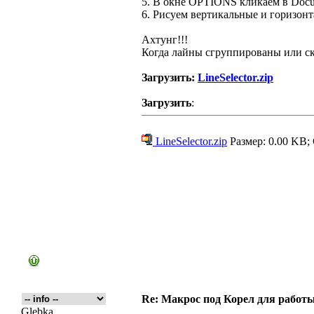
5. В окне OPTIONS кликаем в Docume
6. Рисуем вертикальные и горизон
Ахтунг!!!
Когда лайны сгруппированы или ск
Загрузить:
LineSelector.zip
Загрузить
:
LineSelector.zip
Размер: 0.00 KB;
Re: Макрос под Корел для работ
Glebka