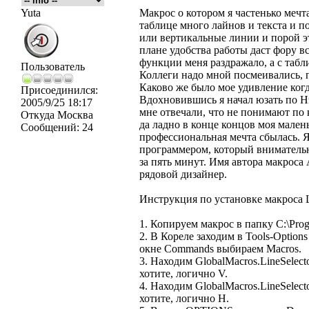
Yuta
Макрос о котором я частенько мечт
таблице много лайнов и текста и п
или вертикальные линии и порой эт
плане удобства работы даст фору вс
функции меня раздражало, а с таб
Пользователь
Коллеги надо мной посмеивались, п
Каково же было мое удивление ког
Присоединился:
Вдохновившись я начал юзать по Нэ
2005/9/25 18:17
мне отвечали, что не понимают по
Откуда
Москва
да ладно в конце концов моя мален
Сообщений:
24
профессиональная мечта сбылась. 
программером, который внимательн
за пять минут. Имя автора макроса 
рядовой дизайнер.
Инструкция по установке макроса L
1. Копируем макрос в папку C:\Prog
2. В Кореле заходим в Tools-Options
окне Commands выбираем Macros.
3. Находим GlobalMacros.LineSelecto
хотите, логично V.
4. Находим GlobalMacros.LineSelect
хотите, логично H.