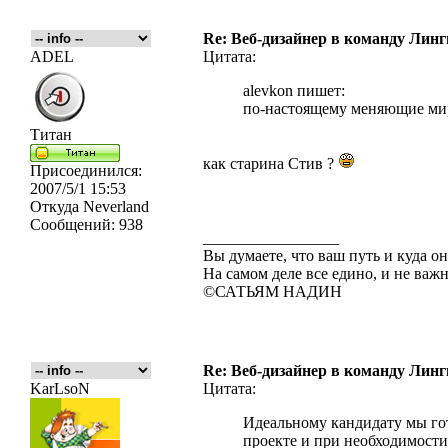
Re: Веб-дизайнер в команду Лин
ADEL
Цитата:
alevkon пишет:
по-настоящему меняющие ми
Титан
как старина Стив ?
Присоединился:
2007/5/1 15:53
Откуда
Neverland
Сообщений:
938
_________________
Вы думаете, что ваш путь и куда он
На самом деле все едино, и не важн
©САТЬЯМ НАДИН
Re: Веб-дизайнер в команду Лин
KarLsoN
Цитата:
Идеальному кандидату мы г
проекте и при необходимости