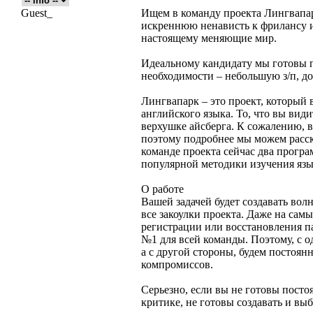
Guest_
Ищем в команду проекта Лингвапа
искреннюю ненависть к фрилансу 
настоящему меняющие мир.
Идеальному кандидату мы готовы 
необходимости – небольшую з/п, д
Лингвапарк – это проект, который 
английского языка. То, что вы види
верхушке айсберга. К сожалению, в
поэтому подробнее мы можем расск
команде проекта сейчас два прогр
популярной методики изучения язы
О работе
Вашей задачей будет создавать вол
все закоулки проекта. Даже на сам
регистрации или восстановления па
№1 для всей команды. Поэтому, с о
а с другой стороны, будем постоян
компромиссов.
Серьезно, если вы не готовы посто
критике, не готовы создавать и вы