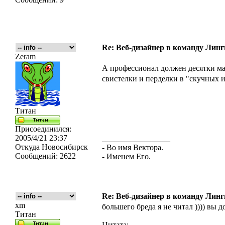
Re: Веб-дизайнер в команду Лин
Zeram
А профессионал должен десятки м
свистелки и перделки в "скучных 
Титан
Присоединился:
2005/4/21 23:37
_________________
Откуда
Новосибирск
- Во имя Вектора.
Сообщений:
2622
- Именем Его.
Re: Веб-дизайнер в команду Лин
xm
большего бреда я не читал )))) вы 
Титан
Цитата: