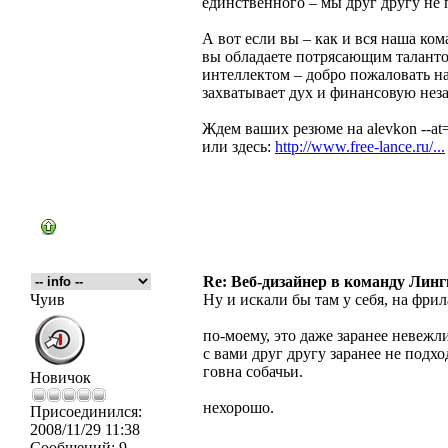
единственного – мы друг другу не 
А вот если вы – как и вся наша ко
вы обладаете потрясающим талант
интеллектом – добро пожаловать на
захватывает дух и финансовую неза
Ждем ваших резюме на alevkon --at
или здесь:
http://www.free-lance.ru/...
Re: Веб-дизайнер в команду Лин
Чуив
Ну и искали бы там у себя, на фрил
по-моему, это даже заранее невежли
с вами друг другу заранее не подх
говна собачьи.
Новичок
нехорошо.
Присоединился:
2008/11/29 11:38
Сообщений:
9