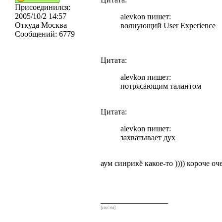
Присоединился:
2005/10/2 14:57
alevkon пишет:
Откуда
Москва
волнующий User Experience
Сообщений:
6779
Цитата:
alevkon пишет:
потрясающим талантом
Цитата:
alevkon пишет:
захватывает дух
аум синрикё какое-то )))) короче 
_________________
[икс́эм]