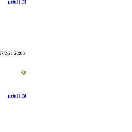
print
|
#3
7/2/21 22:06
print
|
#4