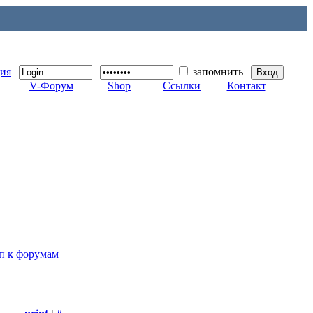
ция
|
|
запомнить
|
V-Форум
Shop
Ссылки
Контакт
п к форумам