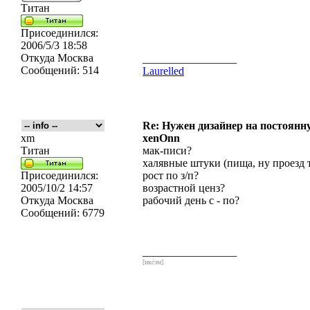
Титан
Присоединился:
2006/5/3 18:58
Откуда
Москва
_________________
Сообщений:
514
Laurelled
Re: Нужен дизайнер на постоянн
xm
xenOnn
Титан
мак-писи?
халявные штуки (пища, ну проезд 
Присоединился:
рост по з/п?
2005/10/2 14:57
возрастной ценз?
Откуда
Москва
рабочий день с - по?
Сообщений:
6779
_________________
[икс́эм]