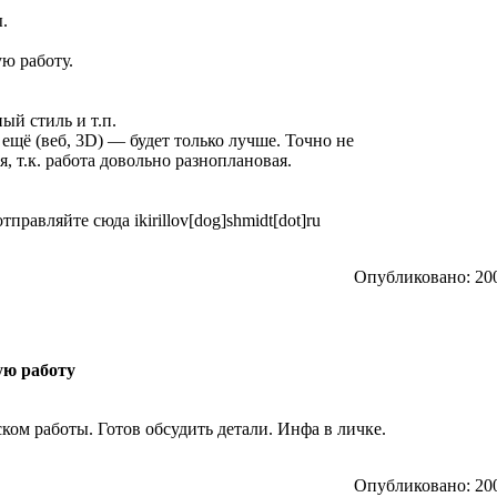
.
ю работу.
ый стиль и т.п.
 ещё (веб, 3D) — будет только лучше. Точно не
 т.к. работа довольно разноплановая.
равляйте сюда ikirillov[dog]shmidt[dot]ru
Опубликовано: 200
ую работу
ом работы. Готов обсудить детали. Инфа в личке.
Опубликовано: 200