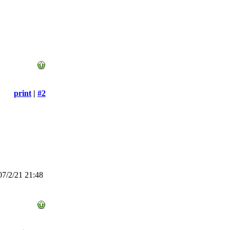
print
|
#2
7/2/21 21:48