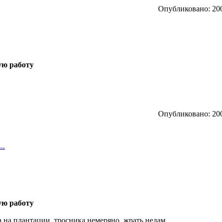
Опубликовано: 200
ую работу
Опубликовано: 200
..
ую работу
на плантации, тросника немеряно, жрать недам,