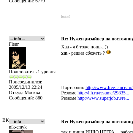
Сообщений:
6779
_________________
[икс́эм]
Re: Нужен дизайнер на постоянн
Fleur
Хаа - я б тоже пошла ))
xm
- решил сбежать ?
Пользователь 1 уровня
Присоединился:
_________________
2005/12/13 22:24
Портфолио
http://www.free-lance.ru/.
Откуда
Москва
Резюме
http://hh.ru/resume/29835...
Сообщений:
860
Резюме
http://www.superjob.ru/re...
ВК
Re: Нужен дизайнер на постоянн
nik-cmyk
так и пиши ИЩЮ НЕГРА,,,, работа 