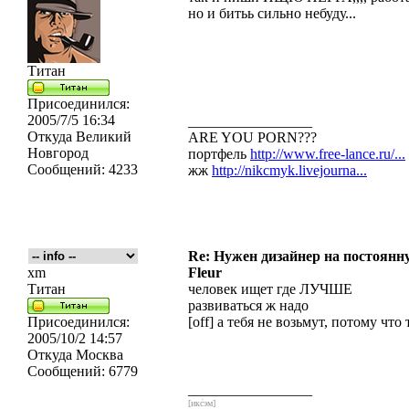
но и битьь сильно небуду...
Титан
Присоединился:
2005/7/5 16:34
_________________
Откуда
Великий
ARE YOU PORN???
Новгород
портфель
http://www.free-lance.ru/...
Сообщений:
4233
жж
http://nikcmyk.livejourna...
Re: Нужен дизайнер на постоянн
xm
Fleur
Титан
человек ищет где ЛУЧШЕ
развиваться ж надо
Присоединился:
[off] а тебя не возьмут, потому что т
2005/10/2 14:57
Откуда
Москва
Сообщений:
6779
_________________
[икс́эм]