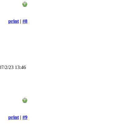
print
|
#8
7/2/23 13:46
print
|
#9