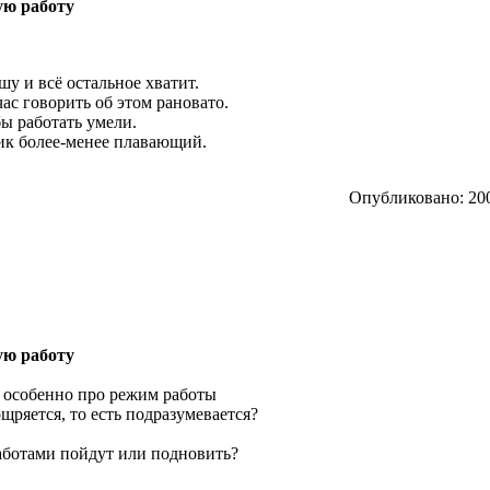
ую работу
ишу и всё остальное хватит.
час говорить об этом рановато.
обы работать умели.
фик более-менее плавающий.
Опубликовано: 200
ую работу
) особенно про режим работы
ощряется, то есть подразумевается?
аботами пойдут или подновить?