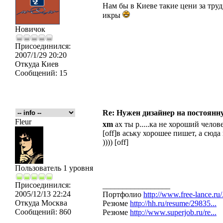
Нам бы в Киеве такие цени за тру
икры
Новичок
Присоединился:
2007/1/29 20:20
Откуда
Киев
Сообщений:
15
Re: Нужен дизайнер на постоянн
Fleur
xm
ах ты р.....ка не хороший челов
[off]в аську хорошее пишет, а сюда
)))) [off]
Пользователь 1 уровня
Присоединился:
_________________
2005/12/13 22:24
Портфолио
http://www.free-lance.ru/.
Откуда
Москва
Резюме
http://hh.ru/resume/29835...
Сообщений:
860
Резюме
http://www.superjob.ru/re...