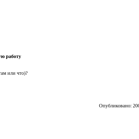
ую работу
там или что)?
Опубликовано: 200