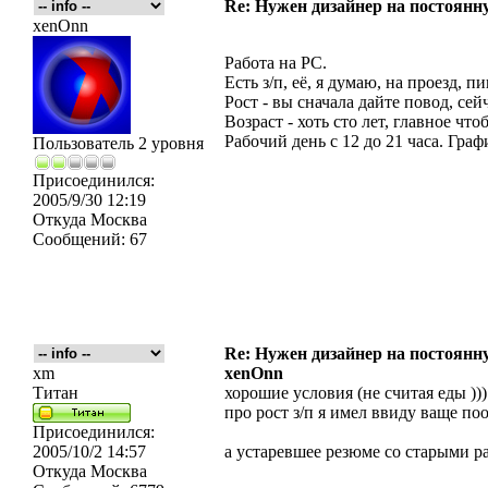
Re: Нужен дизайнер на постоянн
xenOnn
Работа на PC.
Есть з/п, её, я думаю, на проезд, п
Рост - вы сначала дайте повод, сей
Возраст - хоть сто лет, главное чт
Рабочий день с 12 до 21 часа. Гра
Пользователь 2 уровня
Присоединился:
2005/9/30 12:19
Откуда
Москва
Сообщений:
67
Re: Нужен дизайнер на постоянн
xm
xenOnn
Титан
хорошие условия (не считая еды ))
про рост з/п я имел ввиду ваще по
Присоединился:
2005/10/2 14:57
а устаревшее резюме со старыми р
Откуда
Москва