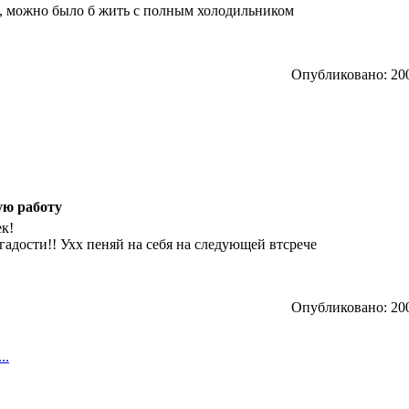
д, можно было б жить с полным холодильником
Опубликовано: 200
ую работу
ек!
 гадости!! Ухх пеняй на себя на следующей втсрече
Опубликовано: 200
..