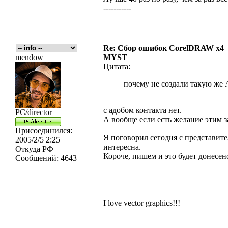
-----------
Re: Сбор ошибок CorelDRAW x4
mendow
MYST
Цитата:
почему не создали такую же
с адобом контакта нет.
PC/director
А вообще если есть желание этим з
Присоединился:
Я поговорил сегодня с представите
2005/2/5 2:25
интересна.
Откуда
РФ
Короче, пишем и это будет донесен
Сообщений:
4643
_________________
I love vector graphics!!!