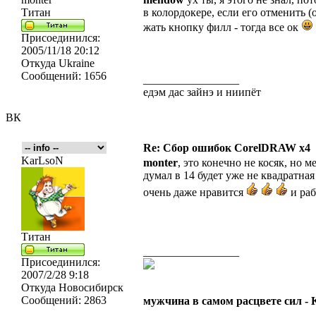
Титан
в колордокере, если его отменить (
жать кнопку филл - тогда все ок
Присоединился:
2005/11/18 20:12
Откуда
Ukraine
Сообщений:
1656
_________________
едэм дас зайнэ и ниипёт
ВК
Re: Сбор ошибок CorelDRAW x4
KarLsoN
monter
, это конечно не косяк, но 
думал в 14 будет уже не квадратная 
очень даже нравится
и раб
Титан
_________________
Присоединился:
2007/2/28 9:18
Откуда
Новосибирск
Сообщений:
2863
мужчина в самом расцвете сил -