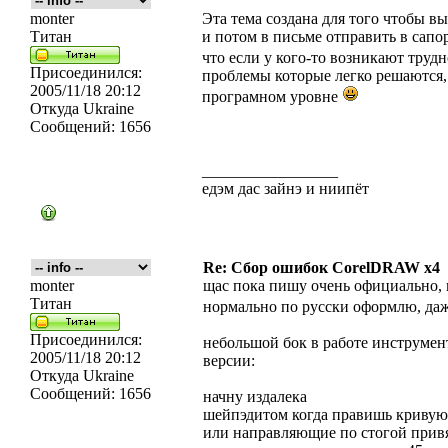
monter
Эта тема создана для того чтобы 
Титан
и потом в письме отправить в сапор
что если у кого-то возникают тру
Присоединился:
проблемы которые легко решаются, 
2005/11/18 20:12
програмном уровне
Откуда
Ukraine
Сообщений:
1656
_________________
едэм дас зайнэ и ниипёт
Re: Сбор ошибок CorelDRAW x4
monter
щас пока пишу очень официально, 
Титан
нормально по русски оформлю, даж
Присоединился:
небольшой бок в работе инструмент
2005/11/18 20:12
версии:
Откуда
Ukraine
Сообщений:
1656
начну издалека
шейпэдитом когда правишь кривую 
или направляющие по стогой привя