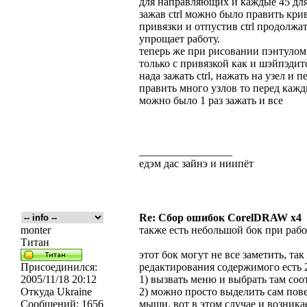
для направляющих и каждые 45 для 
зажав ctrl можно было править кри
привязки и отпустив ctrl продолжа
упрощает работу.
теперь же при рисовании пэнтулом
только с привязкой как и шэйпэдито
нада зажать ctrl, нажать на узел и п
править много узлов то перед кажд
можно было 1 раз зажать и все
_________________
едэм дас зайнэ и ниипёт
Re: Сбор ошибок CorelDRAW x4
monter
также есть небольшой бок при работ
Титан
этот бок могут не все заметить, так
Присоединился:
редактирования содержимого есть 2
2005/11/18 20:12
1) вызвать меню и выбрать там со
Откуда
Ukraine
2) можно просто выделить сам пове
Сообщений:
1656
мыши. вот в этом случае и возника