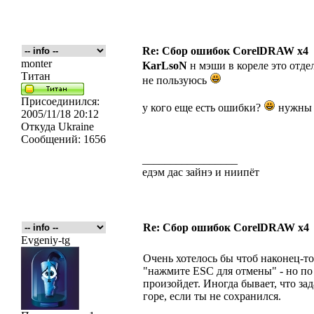
Re: Сбор ошибок CorelDRAW x4
monter
KarLsoN
н мэши в кореле это отд
Титан
не пользуюсь
Присоединился:
у кого еще есть ошибки?
нужны 
2005/11/18 20:12
Откуда
Ukraine
Сообщений:
1656
_________________
едэм дас зайнэ и ниипёт
Re: Сбор ошибок CorelDRAW x4
Evgeniy-tg
Очень хотелось бы чтоб наконец-т
"нажмите ESC для отмены" - но по 
произойдет. Иногда бывает, что зад
горе, если ты не сохранился.