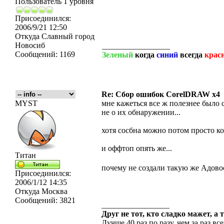
Пользователь 1 уровня
Присоединился:
2006/9/21 12:50
Откуда
Славный город
Новосиб
_________________
Сообщений:
1169
Зеленый
когда
синий
всегда
крас
Re: Сбор ошибок CorelDRAW x4
MYST
мне кажеться все ж полезнее было 
не о их обнаружении...
хотя сосбна можно потом просто ко
и оффтоп опять же...
Титан
почему не создали такую же Адовос
Присоединился:
2006/1/12 14:35
Откуда
Москва
Сообщений:
3821
_________________
Друг не тот, кто сладко мажет, а 
Лучше 40 раз по разу, чем за раз все