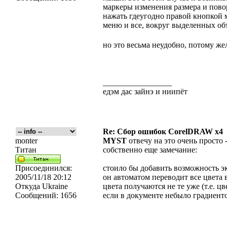
маркеры изменения размера и повор
нажать гдеугодно правой кнопкой 
меню и все, вокруг выделенных об
но это весьма неудобно, потому ж
_________________
едэм дас зайнэ и ниипёт
Re: Сбор ошибок CorelDRAW x4
monter
MYST
отвечу на это очень просто -
Титан
собственно еще замечание:
Присоединился:
стоило бы добавить возможность эк
2005/11/18 20:12
он автоматом переводит все цвета
Откуда
Ukraine
цвета получаются не те уже (т.е. 
Сообщений:
1656
если в документе небыло градиенто