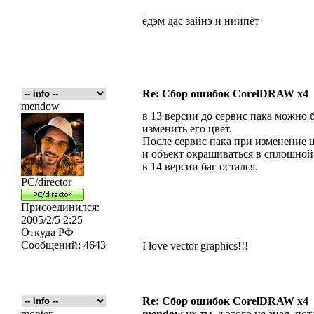
_________________
едэм дас зайнэ и ниипёт
Re: Сбор ошибок CorelDRAW x4
mendow
в 13 версии до сервис пака можно 
изменить его цвет.
После сервис пака при изменение ц
и объект окрашиваться в сплошной 
в 14 версии баг остался.
PC/director
Присоединился:
2005/2/5 2:25
Откуда
РФ
_________________
Сообщений:
4643
I love vector graphics!!!
Re: Сбор ошибок CorelDRAW x4
monter
mendow
ух ты, я этого не знал, п