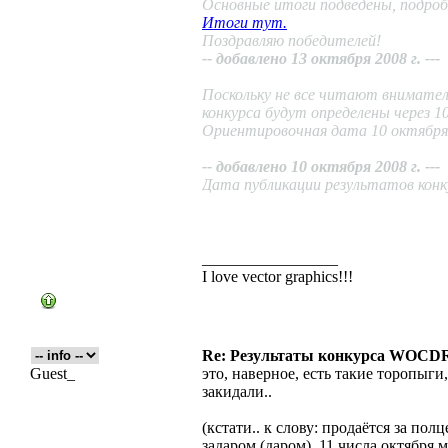
Основные итоги подведены, подроб
Итоги тут.
Поздравляю победителей!
-- добавлено 13 октября 2008 г. ---
Поскольку не все читают внимате
конкурса будут определены через 10
Ориентировочная дата 10 октября 
-- добавлено 10 октября 2008 г. ---
Дата публикации результатов конку
_________________
I love vector graphics!!!
Re: Результаты конкурса WOCDR
Guest_
это, наверное, есть такие торопы
закидали..
(кстати.. к слову: продаётся за по
задаром (даром). 11 числа октября 