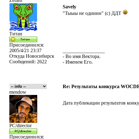
Zeram
Savely
"Тыыы не одииин" (с) ДДТ
Титан
Присоединился:
2005/4/21 23:37
_________________
Откуда
Новосибирск
- Во имя Вектора.
Сообщений:
2622
- Именем Его.
Re: Результаты конкурса WOCDR
mendow
Дата публикации результатов конку
PC/director
Присоединился: