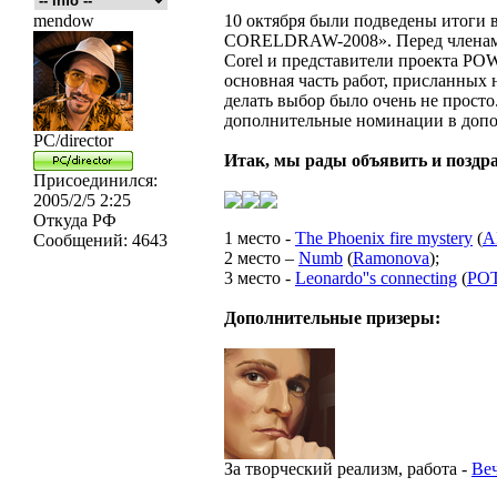
mendow
10 октября были подведены итоги
CORELDRAW-2008». Перед членами
Corel и представители проекта POW
основная часть работ, присланных 
делать выбор было очень не прост
дополнительные номинации в допо
PC/director
Итак, мы рады объявить и поздра
Присоединился:
2005/2/5 2:25
Откуда
РФ
1 место -
The Phoenix fire mystery
(
A
Сообщений:
4643
2 место –
Numb
(
Ramonova
);
3 место -
Leonardo''s connecting
(
PO
Дополнительные призеры:
За творческий реализм, работа -
Ве