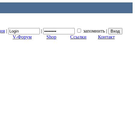
ция
|
|
запомнить
|
V-Форум
Shop
Ссылки
Контакт