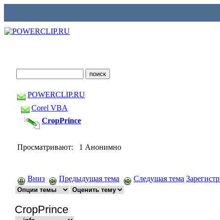
POWERCLIP.RU
Corel VBA
CropPrince
Просматривают: 1 Анонимно
Вниз
Предыдущая тема
Следущая тема
Зарегист
CropPrince