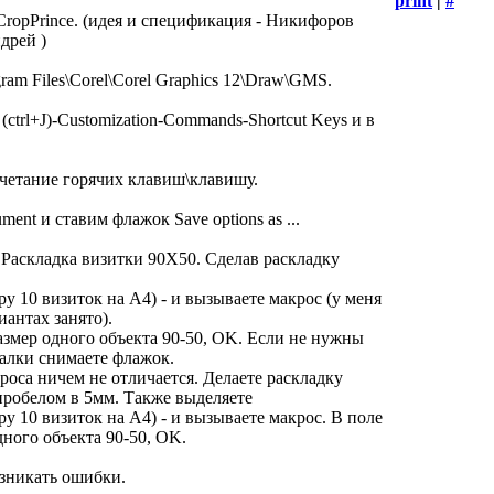
print
|
#
CropPrince. (идея и спецификация - Никифоров
дрей )
ram Files\Corel\Corel Graphics 12\Draw\GMS.
 (ctrl+J)-Customization-Commands-Shortcut Keys и в
сочетание горячих клавиш\клавишу.
nt и ставим флажок Save options as ...
 Раскладка визитки 90Х50. Сделав раскладку
у 10 визиток на А4) - и вызываете макрос (у меня
риантах занято).
размер одного объекта 90-50, OK. Если не нужны
алки снимаете флажок.
роса ничем не отличается. Делаете раскладку
пробелом в 5мм. Также выделяете
у 10 визиток на А4) - и вызываете макрос. В поле
дного объекта 90-50, OK.
озникать ошибки.