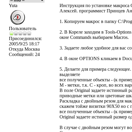
Yuta
Инструкция по установке макроса 
Алексей. программист Принцев Ан
1. Копируем макрос в папку C:\Prog
Пользователь
2. В Кореле заходим в Tools-Options
окне Commands выбираем Macros.
Присоединился:
2005/9/25 18:17
3. Задаете любое удобное для вас 
Откуда
Москва
Сообщений:
24
4. В окне OPTIONS кликаем в Docume
5. Делаете для примера следующее.
выделяете
все полученные объекты - (к пример
М - метки, т.к. С - кроп, во всех ва
В поле Original задаете истинный 
приводные метки или цветовые шк
Раскладка с двойным резом для мак
скажем тойже визитки 90Х50 но с 
все полученные объекты - (к пример
Original задаете истинный размер о
В случае с двойным резом могут в