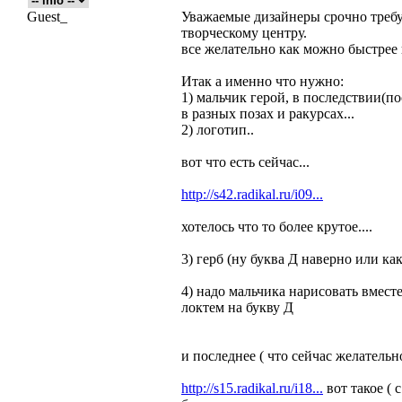
Guest_
Уважаемые дизайнеры срочно требу
творческому центру.
все желательно как можно быстрее 
Итак а именно что нужно:
1) мальчик герой, в последствии(п
в разных позах и ракурсах...
2) логотип..
вот что есть сейчас...
http://s42.radikal.ru/i09...
хотелось что то более крутое....
3) герб (ну буква Д наверно или ка
4) надо мальчика нарисовать вмест
локтем на букву Д
и последнее ( что сейчас желательн
http://s15.radikal.ru/i18...
вот такое ( 