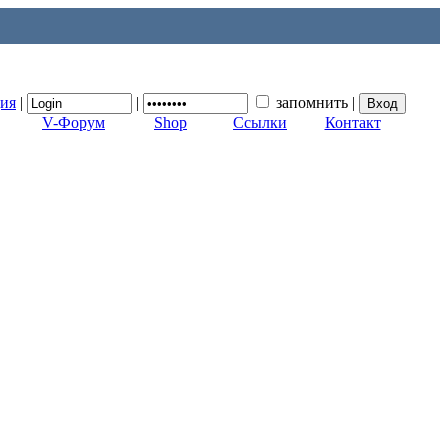
ция
|
|
запомнить
|
V-Форум
Shop
Ссылки
Контакт