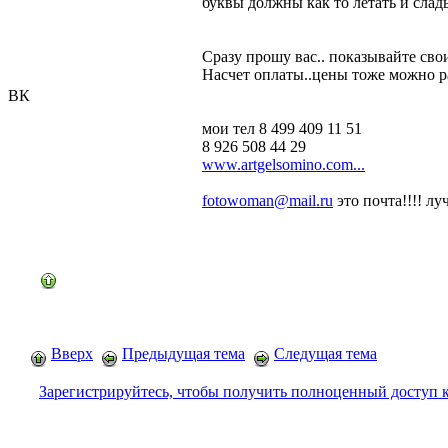
буквы должны как то летать и слад
Сразу прошу вас.. показывайте свои
Насчет оплаты..цены тоже можно ра
ВК
мои тел 8 499 409 11 51
8 926 508 44 29
www.artgelsomino.com...
fotowoman@mail.ru
это почта!!!! лу
Вверх
Предыдущая тема
Следущая тема
Зарегистрируйтесь, чтобы получить полноценный доступ 