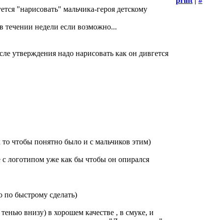
print
|
#
ется "нарисовать" мальчика-героя детскому
в течении недели если возможно...
осле утверждения надо нарисовать как он дивгется
к то чтобы понятно было и с мальчиков этим)
е с логотипом уже как бы чтобы он опирался
о по быстрому сделать)
с тенью внизу) в хорошем качестве , в смуке, и