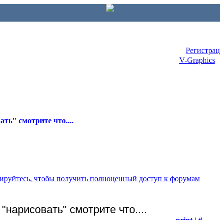
Регистра
V-Graphics
ть" смотрите что....
рируйтесь, чтобы получить полноценный доступ к форумам
нарисовать" смотрите что....