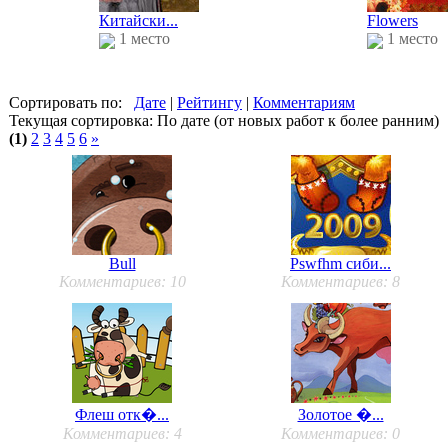
Китайски...
Flowers
1 место
1 место
Сортировать по:
Дате
|
Рейтингу
|
Комментариям
Текущая сортировка: По дате (от новых работ к более ранним)
(1)
2
3
4
5
6
»
Bull
Рswfhm сиби...
Комментариев: 10
Комментариев: 8
Флеш отк�...
Золотое �...
Комментариев: 4
Комментариев: 0