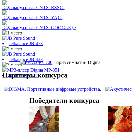
Jetbalance JB-473
Jetbalance JB-433
PF-700
- приз симпатий Digma
Партнеры конкурса
Digma MP-851
Победители конкурса