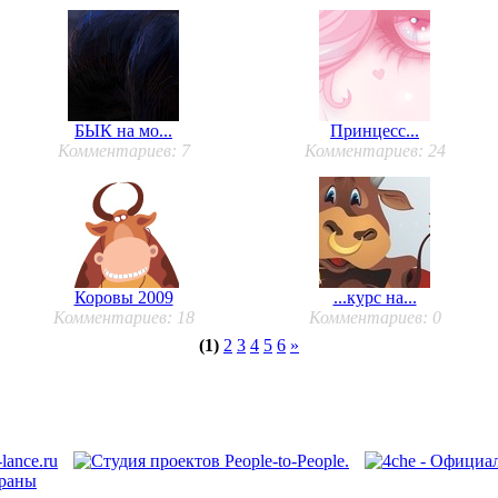
БЫК на мо...
Принцесс...
Комментариев: 7
Комментариев: 24
Коровы 2009
...курс на...
Комментариев: 18
Комментариев: 0
(1)
2
3
4
5
6
»