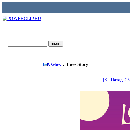
:
VGlow
: Love Story
[<
Назад
25