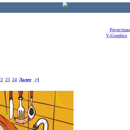
Регистра
V-Graphics
22
23
24
Далее
>]