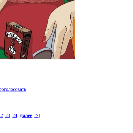
роголосовать
22
23
24
Далее
>]