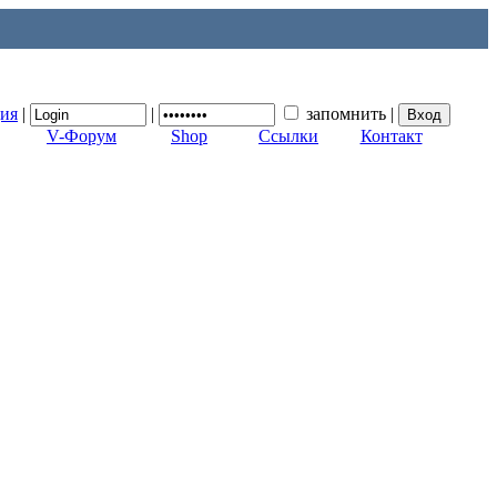
ция
|
|
запомнить
|
V-Форум
Shop
Ссылки
Контакт