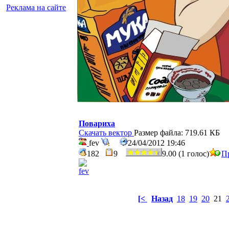
Реклама на сайте
Повариха
Скачать вектор
Размер файла: 719.61 КБ
fev
24/04/2012 19:46
182
9
9.00 (1 голос)
П
[<
Назад
18
19
20
21