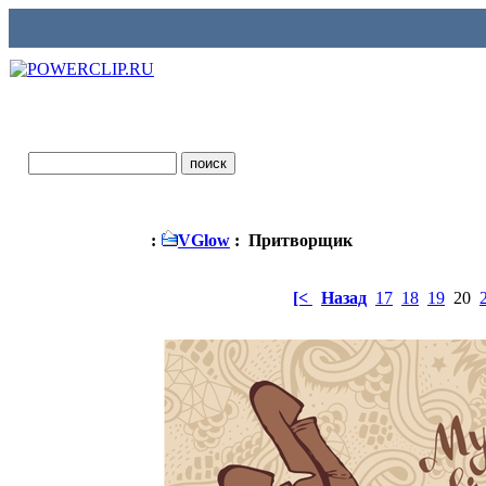
:
VGlow
: Притворщик
[<
Назад
17
18
19
20