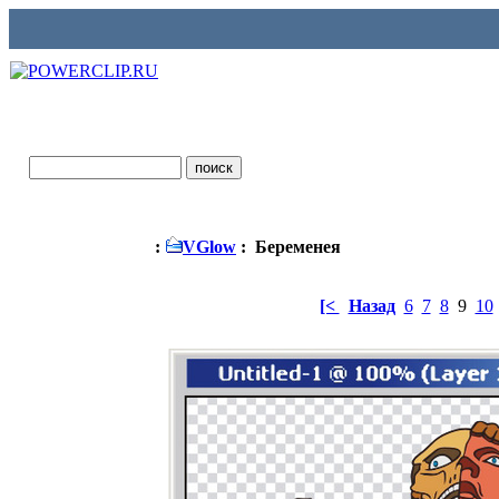
:
VGlow
: Беременея
[<
Назад
6
7
8
9
10