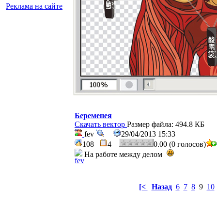
Реклама на сайте
Беременея
Скачать вектор
Размер файла: 494.8 КБ
fev
29/04/2013 15:33
108
4
0.00 (0 голосов)
На работе между делом
[<
Назад
6
7
8
9
10