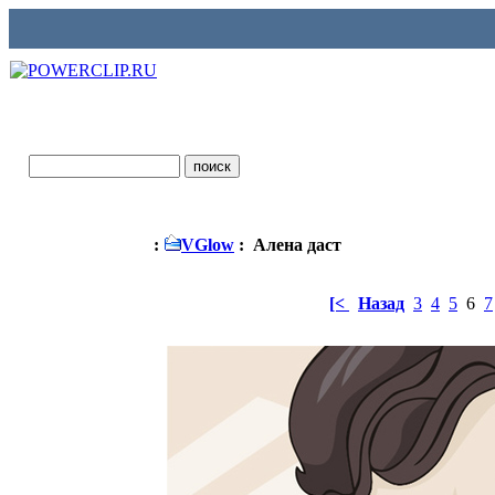
:
VGlow
: Алена даст
[<
Назад
3
4
5
6
7