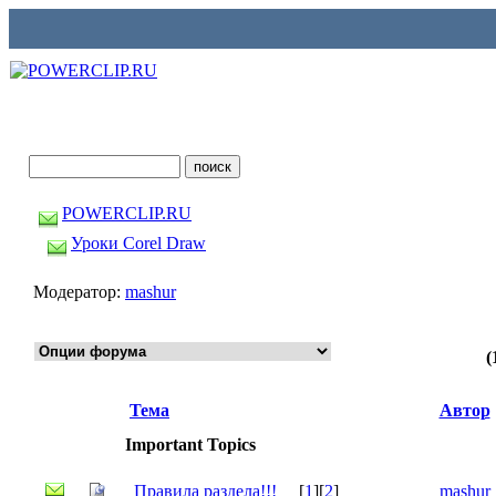
POWERCLIP.RU
Уроки Corel Draw
Модератор:
mashur
(
Тема
Автор
Important Topics
Правила раздела!!!
[
1
][
2
]
mashur