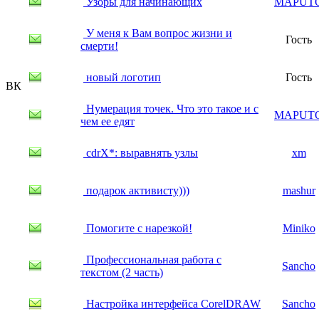
Узоры для начинающих
MAPUT
У меня к Вам вопрос жизни и
Гость
смерти!
новый логотип
Гость
ВК
Нумерация точек. Что это такое и с
MAPUT
чем ее едят
cdrX*: выравнять узлы
xm
подарок активисту)))
mashur
Помогите с нарезкой!
Miniko
Профессиональная работа с
Sancho
текстом (2 часть)
Настройка интерфейса CorelDRAW
Sancho