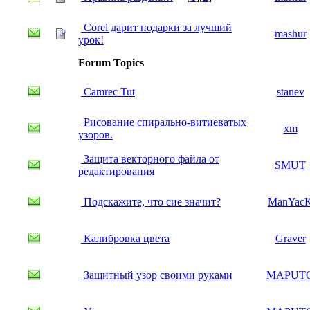
Corel дарит подарки за лучший
mashur
урок!
Forum Topics
Camrec Tut
stanev
Рисование спирально-витиеватых
xm
узоров.
Защита векторного файла от
SMUT
редактирования
Подскажите, что сие значит?
ManYac
Калибровка цвета
Graver
Защитный узор своими руками
MAPUT