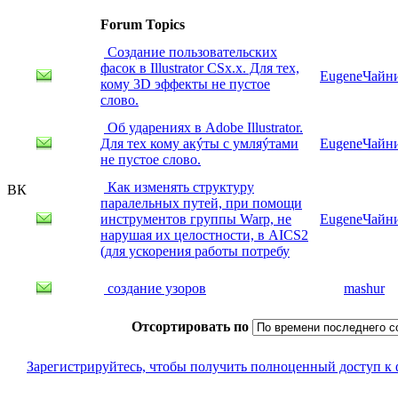
Forum Topics
Создание пользовательских
фасок в Illustrator CSx.x. Для тех,
EugeneЧайн
кому 3D эффекты не пустое
слово.
Об ударениях в Adobe Illustrator.
Для тех кому акýты с умляýтами
EugeneЧайн
не пустое слово.
Как изменять структуру
ВК
паралельных путей, при помощи
инструментов группы Warp, не
EugeneЧайн
нарушая их целостности, в AICS2
(для ускорения работы потребу
создание узоров
mashur
Отсортировать по
Зарегистрируйтесь, чтобы получить полноценный доступ к