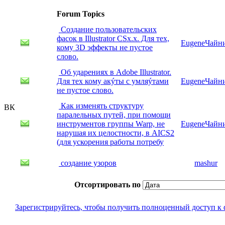
Forum Topics
Создание пользовательских
фасок в Illustrator CSx.x. Для тех,
EugeneЧайн
кому 3D эффекты не пустое
слово.
Об ударениях в Adobe Illustrator.
Для тех кому акýты с умляýтами
EugeneЧайн
не пустое слово.
Как изменять структуру
ВК
паралельных путей, при помощи
инструментов группы Warp, не
EugeneЧайн
нарушая их целостности, в AICS2
(для ускорения работы потребу
создание узоров
mashur
Отсортировать по
Зарегистрируйтесь, чтобы получить полноценный доступ к