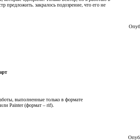
стр предложить. закралось подозрение, что его не
Опуб
арт
аботы, выполненные только в формате
и Painter (формат – rif).
Опубл