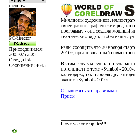
mendow
Миллионы художников, иллюстрато
своей работе графический редактор
программу - она создала мощный и
технических задач, чтобы ваши луч
PC/director
Рады сообщить что 20 ноября старт
Присоединился:
2010», организованный совместно
2005/2/5 2:25
Откуда
РФ
В этом году мы решили предложить
Сообщений:
4643
потенциал по теме «Symbol - 2010»
календарю, так и любая другая иде
звание «Symbol - 2010».
Ознакомиться с правилами.
Призы
_________________
I love vector graphics!!!