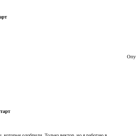
арт
Опуб
тарт
, которые одобрили. Только вектор, но я работаю в