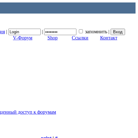
ция
|
|
запомнить
|
V-Форум
Shop
Ссылки
Контакт
оценный доступ к форумам