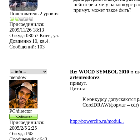
пейнтере и хочу на конкурс ра
примут. может такое быть?
Пользователь 2 уровня
Присоединился:
2009/11/26 18:13
Откуда
03057 Киев, ул.
Довженко 10, кв.4.
Сообщений:
103
Re: WOCD SYMBOL 2010 :: ст
mendow
artemvodorez
примут.
Цитата:
К конкурсу допускаются р
CorelDRAW(формат – cdr) ил
PC/director
http://powerclip.ru/modul...
Присоединился:
2005/2/5 2:25
Откуда
РФ
Сообщений:
4643