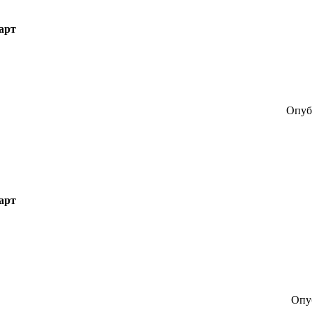
арт
Опубл
арт
Опуб