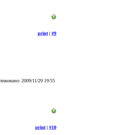
print
|
#9
иковано: 2009/11/29 19:55
print
|
#10