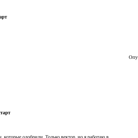
арт
Опуб
тарт
, которые одобрили. Только вектор, но я работаю в