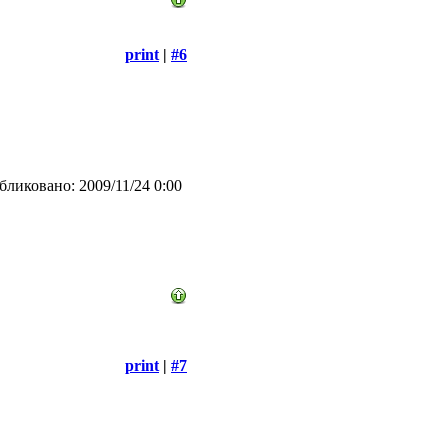
print
|
#6
ликовано: 2009/11/24 0:00
print
|
#7