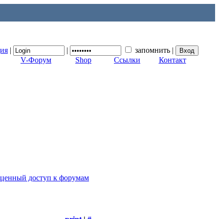
ция
|
|
запомнить
|
V-Форум
Shop
Ссылки
Контакт
оценный доступ к форумам