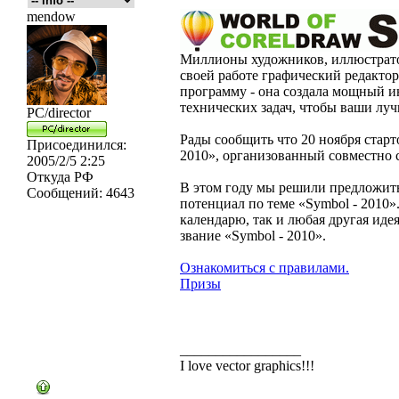
mendow
Миллионы художников, иллюстрато
своей работе графический редактор
программу - она создала мощный и
технических задач, чтобы ваши луч
PC/director
Рады сообщить что 20 ноября старт
Присоединился:
2010», организованный совместно
2005/2/5 2:25
Откуда
РФ
В этом году мы решили предложить
Сообщений:
4643
потенциал по теме «Symbol - 2010»
календарю, так и любая другая иде
звание «Symbol - 2010».
Ознакомиться с правилами.
Призы
_________________
I love vector graphics!!!