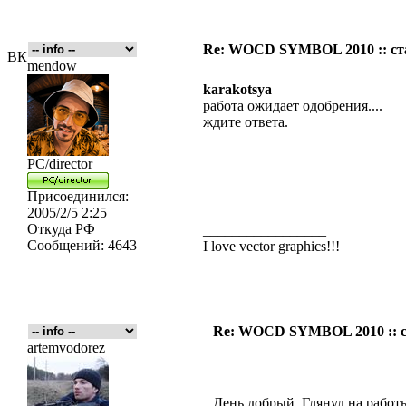
Re: WOCD SYMBOL 2010 :: ст
ВК
mendow
karakotsya
работа ожидает одобрения....
ждите ответа.
PC/director
Присоединился:
2005/2/5 2:25
Откуда
РФ
_________________
Сообщений:
4643
I love vector graphics!!!
Re: WOCD SYMBOL 2010 :: с
artemvodorez
День добрый. Глянул на работы