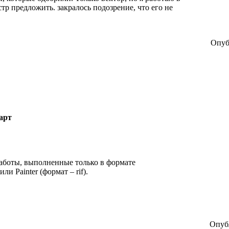
стр предложить. закралось подозрение, что его не
Опуб
арт
аботы, выполненные только в формате
и Painter (формат – rif).
Опубл