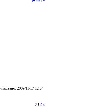
print
|
#
иковано: 2009/11/17 12:04
(1)
2
»