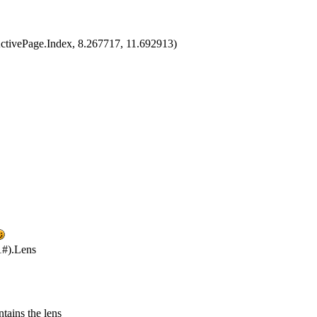
ActivePage.Index, 8.267717, 11.692913)
1#).Lens
ntains the lens