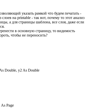
озволяющий указать рамкой что будем печатать -
слоев на printable - так вот, почему то этот анализ
ицы, а для страницы шаблона, все слоя, даже если
ся.
еренести в основную страницу, то видимость
ороть, чтобы не переносить?
 As Double, y2 As Double
1 As Page