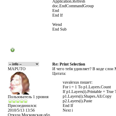
Application.Refresh
doc.EndCommandGroup
End
End If
Wend
End Sub
Re: Print Selection
MAPUTO
И чего тебя удивляет? В коде слои M
Цитата:
vavalexus пишет:
For i = 1 To p1.Layers.Count
If p1.Layers(i).Printable = True
p1.Layers(i).Shapes.All.Copy
Пользователь 1 уровня
p2.Layers(i).Paste
Присоединился:
End If
2010/5/13 13:56
Next i
Откуда
Московская обл.