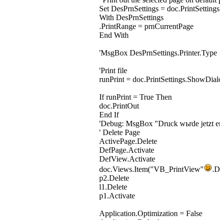
Set DesPrnSettings = doc.PrintSettings
With DesPrnSettings
.PrintRange = prnCurrentPage
End With
'MsgBox DesPrnSettings.Printer.Type
'Print file
runPrint = doc.PrintSettings.ShowDial
If runPrint = True Then
doc.PrintOut
End If
'Debug: MsgBox "Druck wьrde jetzt er
' Delete Page
ActivePage.Delete
DefPage.Activate
DefView.Activate
doc.Views.Item("VB_PrintView"
.D
p2.Delete
l1.Delete
p1.Activate
Application.Optimization = False