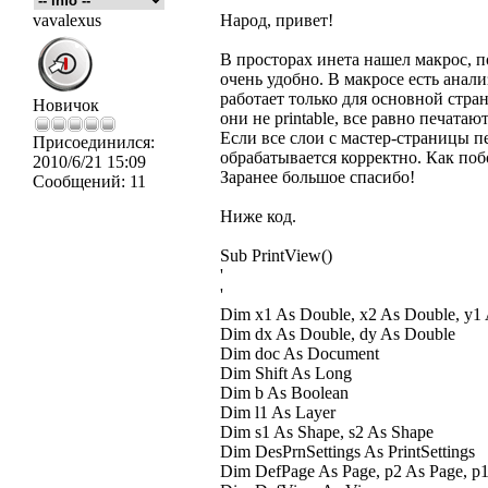
vavalexus
Народ, привет!
В просторах инета нашел макрос, п
очень удобно. В макросе есть анализ 
работает только для основной стран
Новичок
они не printable, все равно печатают
Если все слои с мастер-страницы п
Присоединился:
обрабатывается корректно. Как поб
2010/6/21 15:09
Заранее большое спасибо!
Сообщений:
11
Ниже код.
Sub PrintView()
'
'
Dim x1 As Double, x2 As Double, y1
Dim dx As Double, dy As Double
Dim doc As Document
Dim Shift As Long
Dim b As Boolean
Dim l1 As Layer
Dim s1 As Shape, s2 As Shape
Dim DesPrnSettings As PrintSettings
Dim DefPage As Page, p2 As Page, p