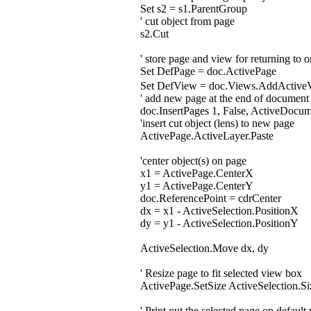
Set s2 = s1.ParentGroup
' cut object from page
s2.Cut
' store page and view for returning to 
Set DefPage = doc.ActivePage
Set DefView = doc.Views.AddActiv
' add new page at the end of document
doc.InsertPages 1, False, ActiveDocu
'insert cut object (lens) to new page
ActivePage.ActiveLayer.Paste
'center object(s) on page
x1 = ActivePage.CenterX
y1 = ActivePage.CenterY
doc.ReferencePoint = cdrCenter
dx = x1 - ActiveSelection.PositionX
dy = y1 - ActiveSelection.PositionY
ActiveSelection.Move dx, dy
' Resize page to fit selected view box
ActivePage.SetSize ActiveSelection.Si
' Print out the selected page on default 