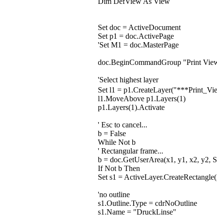
Dim DefView As View
Set doc = ActiveDocument
Set p1 = doc.ActivePage
'Set M1 = doc.MasterPage
doc.BeginCommandGroup "Print Vie
'Select highest layer
Set l1 = p1.CreateLayer("***Print
l1.MoveAbove p1.Layers(1)
p1.Layers(1).Activate
' Esc to cancel...
b = False
While Not b
' Rectangular frame...
b = doc.GetUserArea(x1, y1, x2, y2, S
If Not b Then
Set s1 = ActiveLayer.CreateRectangle(
'no outline
s1.Outline.Type = cdrNoOutline
s1.Name = "DruckLinse"