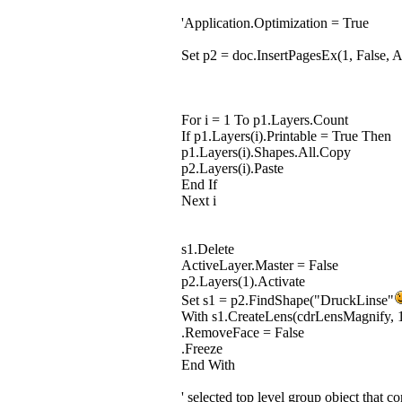
'Application.Optimization = True
Set p2 = doc.InsertPagesEx(1, False, 
For i = 1 To p1.Layers.Count
If p1.Layers(i).Printable = True Then
p1.Layers(i).Shapes.All.Copy
p2.Layers(i).Paste
End If
Next i
s1.Delete
ActiveLayer.Master = False
p2.Layers(1).Activate
Set s1 = p2.FindShape("DruckLinse"
With s1.CreateLens(cdrLensMagnify, 
.RemoveFace = False
.Freeze
End With
' selected top level group object that co