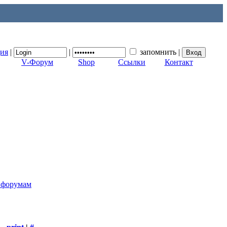
ция
|
|
запомнить
|
V-Форум
Shop
Ссылки
Контакт
к форумам