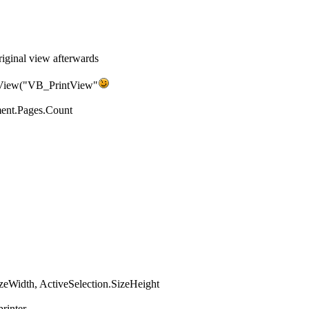
original view afterwards
eView("VB_PrintView"
ment.Pages.Count
zeWidth, ActiveSelection.SizeHeight
printer