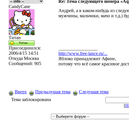
Re: Тема следующего номера «Aqu
CandyCane
Андрей, а в каком-нибудь из следу
мужчины, мальчики, мачо и т.д.) бу
Титан
Присоединился:
_________________
2006/4/15 14:51
http://www.free-lance.ru/...
Откуда
Москва
Яблоко принадлежит Афине,
Сообщений:
905
потому что всё самое красивое дос
Вверх
Предыдущая тема
Следущая тема
Тема заблокирована
[
Н