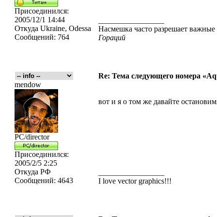
Присоединился:
2005/12/1 14:44
_________________
Откуда
Ukraine, Odessa
Насмешка часто разрешает важные з
Сообщений:
764
Гораций
Re: Тема следующего номера «Aqu
mendow
вот и я о том же давайте остановимя
PC/director
Присоединился:
2005/2/5 2:25
Откуда
РФ
_________________
Сообщений:
4643
I love vector graphics!!!