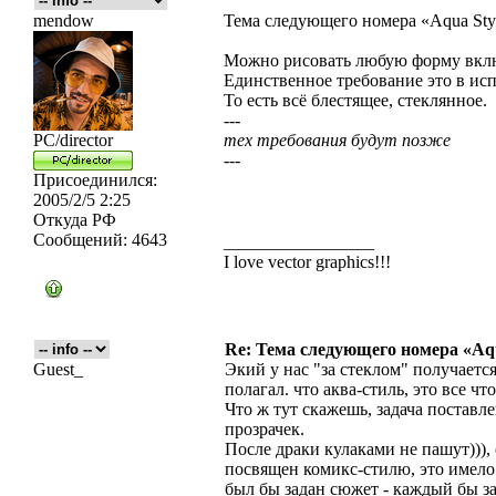
mendow
Тема следующего номера «Aqua Sty
Можно рисовать любую форму вклю
Единственное требование это в ис
То есть всё блестящее, стеклянное.
---
PC/director
тех требования будут позже
---
Присоединился:
2005/2/5 2:25
Откуда
РФ
Сообщений:
4643
_________________
I love vector graphics!!!
Re: Тема следующего номера «Aqu
Guest_
Экий у нас "за стеклом" получаетс
полагал. что аква-стиль, это все что
Что ж тут скажешь, задача поставл
прозрачек.
После драки кулаками не пашут))),
посвящен комикс-стилю, это имело
был бы задан сюжет - каждый бы за