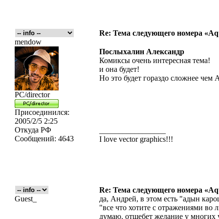
Re: Тема следующего номера «Aqu
mendow
Послыхалин Александр
Комиксы очень интересная тема!
и она будет!
Но это будет гораздо сложнее чем A
PC/director
Присоединился:
2005/2/5 2:25
Откуда
РФ
_________________
Сообщений:
4643
I love vector graphics!!!
Re: Тема следующего номера «Aqu
Guest_
да, Андрей, в этом есть "адын кар
"все что хотите с отражениями во ль
думаю. отшебет желание у многих