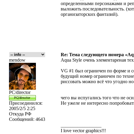
определенными персонажами и реп
выложить последовательность. (хот
организаторских фантазий).
Re: Тема следующего номера «Aqu
mendow
Aqua Style очень элементареная те
VG #1 был ограничен по форме и 
будущий номер ограничен по техне
риссовать можно всё что угодно н
PC/director
чего вы испугались того что не ос
Присоединился:
Не ужеле не интересно попробовать
2005/2/5 2:25
Откуда
РФ
Сообщений:
4643
_________________
I love vector graphics!!!