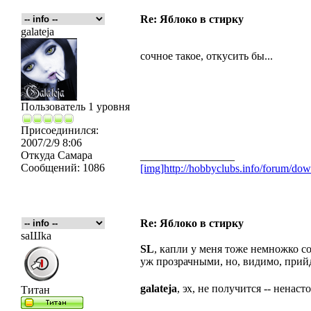
Re: Яблоко в стирку
galateja
сочное такое, откусить бы...
Пользователь 1 уровня
Присоединился:
2007/2/9 8:06
Откуда
Самара
_________________
Сообщений:
1086
[img]http://hobbyclubs.info/forum/d
Re: Яблоко в стирку
saШka
SL
, капли у меня тоже немножко с
уж прозрачными, но, видимо, прийде
galateja
, эх, не получится -- ненас
Титан