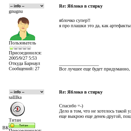
Re: Яблоко в стирку
gnugnu
яблочко супер!!
я про плашки это да, как артефакты
Пользователь
Присоединился:
2005/9/27 5:53
Откуда
Барнаул
_________________
Сообщений:
27
Все лучшее еще будет придуманно, 
Re: Яблоко в стирку
saШka
Спасибо =-)
Дело в том, что не хотелось такой 
еще выкрою еще денек-другой, поша
Титан
ВК
Присоединился: