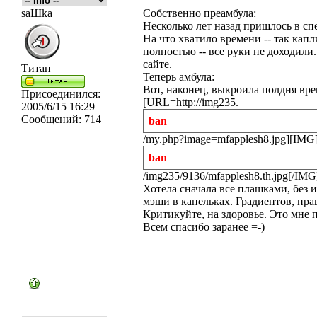
saШka
Собственно преамбула:
Несколько лет назад пришлось в сп
На что хватило времени -- так кап
полностью -- все руки не доходили.
сайте.
Титан
Теперь амбула:
Вот, наконец, выкроила полдня вре
Присоединился:
[URL=http://img235.
2005/6/15 16:29
Сообщений:
714
ban
/my.php?image=mfapplesh8.jpg][IMG]h
ban
/img235/9136/mfapplesh8.th.jpg[/IM
Хотела сначала все плашками, без 
мэши в капельках. Градиентов, прав
Критикуйте, на здоровье. Это мне п
Всем спасибо заранее =-)