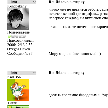
Re: Яблоко в стирку
Kendoskany
лично мне не нравится работа с пл
некачественной фотографии... разв
наверное каждому на вкус свой спос
а так очень даже ничего...шикарнен
Пользователь
Присоединился:
2006/12/18 2:57
Откуда
Псков
_________________
Сообщений:
37
Миру мир - войне пиписька! =)
Re: Яблоко в стирку
KarLsoN
сделать его темно бародовым и буд
Титан