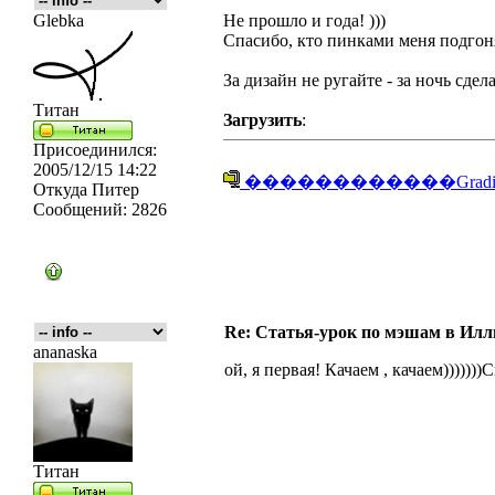
Glebka
Не прошло и года! )))
Спасибо, кто пинками меня подгонял
За дизайн не ругайте - за ночь сдела
Титан
Загрузить
:
Присоединился:
2005/12/15 14:22
������������GradientM
Откуда
Питер
Сообщений:
2826
Re: Статья-урок по мэшам в Ил
ananaska
ой, я первая! Качаем , качаем))))))
Титан