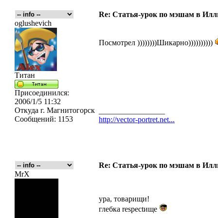
Re: Статья-урок по мэшам в Ил
oglushevich
Посмотрел ))))))))Шикарно))))))))))
Титан
Присоединился:
2006/1/5 11:32
Откуда
г. Магнитогорск
_________________
Сообщений:
1153
http://vector-portret.net...
Re: Статья-урок по мэшам в Ил
MrX
ура, товарищи!
глебка respectище