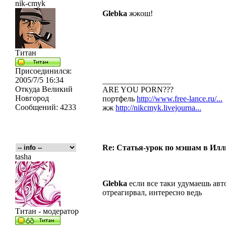
nik-cmyk
Glebka
жжош!
Титан
Присоединился:
2005/7/5 16:34
_________________
Откуда
Великий
ARE YOU PORN???
Новгород
портфель
http://www.free-lance.ru/...
Сообщений:
4233
жж
http://nikcmyk.livejourna...
Re: Статья-урок по мэшам в Ил
tasha
Glebka
если все таки удумаешь авто
отреагирвал, интересно ведь
Титан - модератор