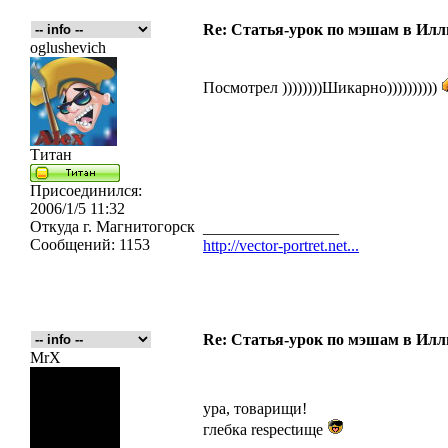
Re: Статья-урок по мэшам в Ил
oglushevich
Посмотрел ))))))))Шикарно))))))))))
Титан
Присоединился:
2006/1/5 11:32
Откуда
г. Магнитогорск
_________________
Сообщений:
1153
http://vector-portret.net...
Re: Статья-урок по мэшам в Ил
MrX
ура, товарищи!
глебка respectище