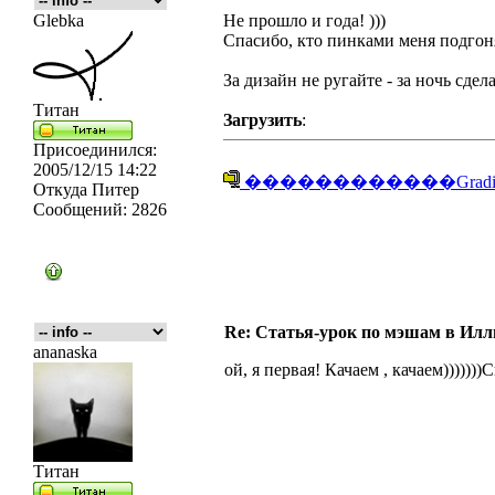
Glebka
Не прошло и года! )))
Спасибо, кто пинками меня подгонял
За дизайн не ругайте - за ночь сдела
Титан
Загрузить
:
Присоединился:
2005/12/15 14:22
������������GradientM
Откуда
Питер
Сообщений:
2826
Re: Статья-урок по мэшам в Ил
ananaska
ой, я первая! Качаем , качаем))))))
Титан