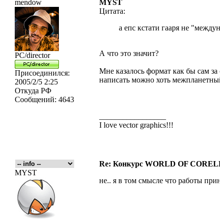
mendow
MYST
Цитата:
а епс кстати гааря не "межд
А что это значит?
PC/director
Мне казалось формат как бы сам за 
Присоединился:
написать можно хоть межпланетны
2005/2/5 2:25
Откуда
РФ
Сообщений:
4643
_________________
I love vector graphics!!!
Re: Конкурс WORLD OF COREL
MYST
не.. я в том смысле что работы п