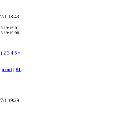
7/1 18:43
08 19:16:01
08 19:19:08
1)
2
3
4
5
»
print
|
#1
7/1 19:29