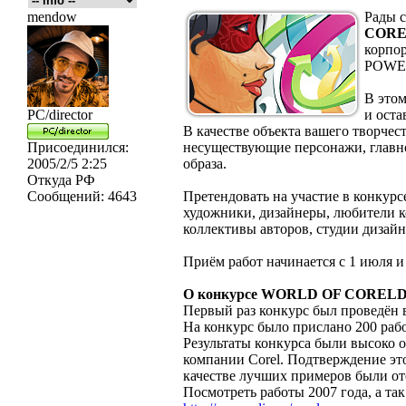
mendow
Рады с
CORE
корпо
POWE
В этом
PC/director
и оста
В качестве объекта вашего творчес
Присоединился:
несуществующие персонажи, главно
2005/2/5 2:25
образа.
Откуда
РФ
Сообщений:
4643
Претендовать на участие в конкур
художники, дизайнеры, любители 
коллективы авторов, студии дизайн
Приём работ начинается с 1 июля и 
О конкурсе WORLD OF COREL
Первый раз конкурс был проведён 
На конкурс было прислано 200 раб
Результаты конкурса были высоко 
компании Corel. Подтверждение эт
качестве лучших примеров были о
Посмотреть работы 2007 года, а та