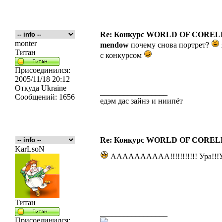
Re: Конкурс WORLD OF COREL
monter
mendow
почему снова портрет?
Титан
с конкурсом
Присоединился:
2005/11/18 20:12
Откуда
Ukraine
_________________
Сообщений:
1656
едэм дас зайнэ и ниипёт
Re: Конкурс WORLD OF COREL
KarLsoN
АААААААААА!!!!!!!!!!! Ура!!!Ура
Титан
_________________
Присоединился: