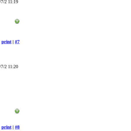
7/2 11:19
print
|
#7
7/2 11:20
print
|
#8