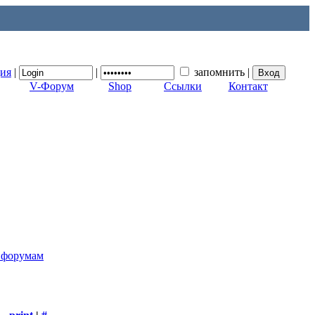
ция
|
|
запомнить
|
V-Форум
Shop
Ссылки
Контакт
к форумам