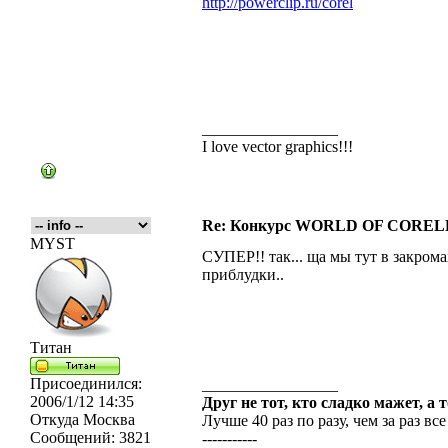
http://powerclip.ru/corel
_________________
I love vector graphics!!!
Re: Конкурс WORLD OF COREL
MYST
СУПЕР!! так... ща мы тут в закром
приблудки..
Титан
Присоединился:
_________________
2006/1/12 14:35
Друг не тот, кто сладко мажет, а 
Откуда
Москва
Лучше 40 раз по разу, чем за раз все
Сообщений:
3821
-----------