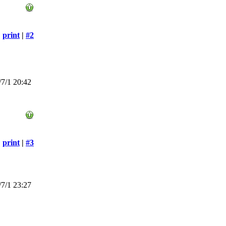
print
|
#2
7/1 20:42
print
|
#3
7/1 23:27