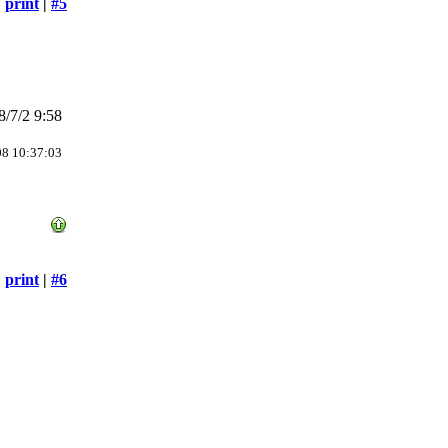
print
|
#5
/7/2 9:58
8 10:37:03
print
|
#6