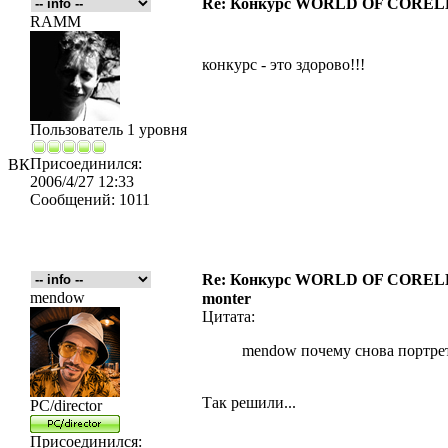
Re: Конкурс WORLD OF COREL
RAMM
конкурс - это здорово!!!
Пользователь 1 уровня
Присоединился:
ВК
2006/4/27 12:33
Сообщений:
1011
Re: Конкурс WORLD OF COREL
mendow
monter
Цитата:
mendow почему снова портре
Так решили...
PC/director
Присоединился: