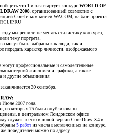
ообщить что 1 июля стартует конкурс
WORLD OF
LDRAW 2008
, организованный совместно с
рацией Corel и компанией WACOM, на базе проекта
RCLIP.RU.
 году мы решили не менять стилистику конкурса,
вили тему портрета.
тва могут быть выбраны как люди, так и
е передать характер личности, изображаемого
се могут профессиональные и самодеятельные
компьютерной живописи и графики, а также
а и другие объединения.
заканчивается 30 сентября.
DRAW:
в Июле 2007 года.
от, из которых 75 были опубликованы.
оценены, в центральном Лондонском офисе
ому служит то что в новой версии CorelDraw X4 в
тобраны
5 работ
из числа выставленных на конкурс.
к же победителей можно по адресу