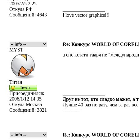
2005/2/5 2:25
Откуда
РФ
_________________
Сообщений:
4643
I love vector graphics!!!
Re: Конкурс WORLD OF COREL
MYST
а епс кстати гааря не "международ
Титан
Присоединился:
_________________
2006/1/12 14:35
Друг не тот, кто сладко мажет, а 
Откуда
Москва
Лучше 40 раз по разу, чем за раз все
Сообщений:
3821
-----------
Re: Конкурс WORLD OF COREL