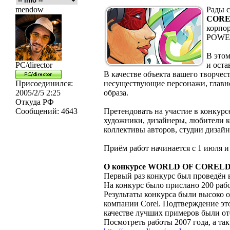
mendow
Рады с
CORE
корпо
POWE
В этом
PC/director
и оста
В качестве объекта вашего творчес
Присоединился:
несуществующие персонажи, главно
2005/2/5 2:25
образа.
Откуда
РФ
Сообщений:
4643
Претендовать на участие в конкур
художники, дизайнеры, любители 
коллективы авторов, студии дизайн
Приём работ начинается с 1 июля и 
О конкурсе WORLD OF COREL
Первый раз конкурс был проведён 
На конкурс было прислано 200 раб
Результаты конкурса были высоко 
компании Corel. Подтверждение эт
качестве лучших примеров были о
Посмотреть работы 2007 года, а та