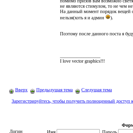
помимо призов вам возможно светят
не являются стимулом, то не чем не
На данный момент порядок вещей об
нельзя(хоть я и админ
).
Поэтому после данного поста я буду
_________________
I love vector graphics!!!
Вверх
Предыдущая тема
Следущая тема
Зарегистрируйтесь, чтобы получить полноценный доступ 
Форм
Логин
Имя
Пароль