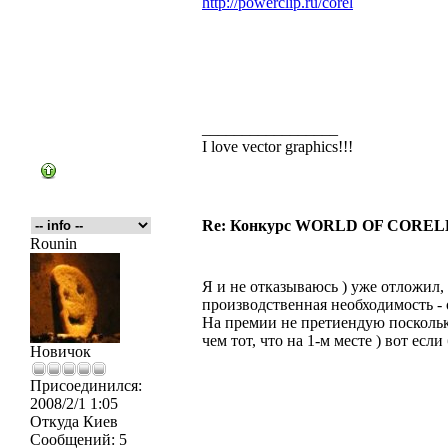
http://powerclip.ru/corel
_________________
I love vector graphics!!!
Re: Конкурс WORLD OF COREL
Rounin
Я и не отказываюсь ) уже отложил,
производственная необходимость - о
На премии не претиендую поскольку
чем тот, что на 1-м месте ) вот есл
Новичок
Присоединился:
2008/2/1 1:05
Откуда
Киев
Сообщений:
5