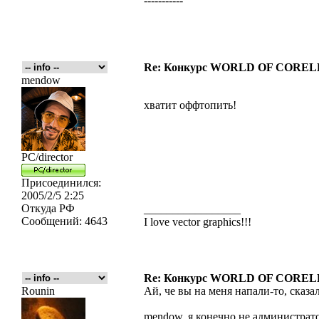
-----------
Re: Конкурс WORLD OF COREL
mendow
хватит оффтопить!
PC/director
Присоединился:
2005/2/5 2:25
Откуда
РФ
_________________
Сообщений:
4643
I love vector graphics!!!
Re: Конкурс WORLD OF COREL
Rounin
Ай, че вы на меня напали-то, сказал
mendow, я конечно не администрато