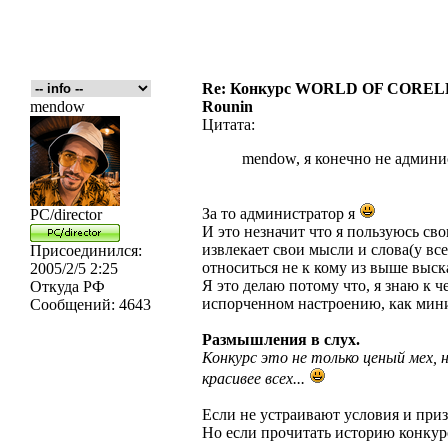
Re: Конкурс WORLD OF COREL
mendow
Rounin
Цитата:
mendow, я конечно не админи
За то администратор я
PC/director
И это незначит что я пользуюсь св
извлекает свои мысли и слова(у все
Присоединился:
относиться не к кому из выше выск
2005/2/5 2:25
Я это делаю потому что, я знаю к 
Откуда
РФ
испорченном настроению, как мини
Сообщений:
4643
Размышления в слух.
Конкурс это не только ценый мех,
красивее всех...
Если не устраивают условия и приз
Но если прочитать историю конкурс