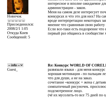
интересное и вполне ожидаемое для
администрации - закон.
Меня на самом деле интересует по
Новичок
конкурсах и что это для них? На с
вроде интерпретации некоторых зап
Присоединился:
мнение что сравнивая свою работу с
2008/2/1 1:05
Если все-таки есть подозрение что
Откуда
Киев
первый раз общаюсь в сообществе 
Сообщений:
5
Re: Конкурс WORLD OF COREL
Guest_
развязали языки - для меня конкурс
хорошая мотивация - по пальцам ле
что для души, а не на заказ.
сочетание «конкурс + жена с детьм
симпатичный рисуночек. просплюсь 
подсмотренное лицо.
(чё их мусолить-то все 75 дней по 