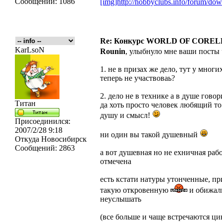
Сообщений:
1086
[img]http://hobbyclubs.info/forum/d
Re: Конкурс WORLD OF COREL
KarLsoN
Rounin
, улыбнуло мне ваши посты
1. не в призах же дело, тут у мног
теперь не участвоваь?
2. дело не в технике а в душе гово
Титан
да хоть просто человек любящий то
душу и смысл!
Присоединился:
2007/2/28 9:18
ни один вы такой душевный
Откуда
Новосибирск
Сообщений:
2863
а вот душевная но не ехничная рабо
отмечена
есть кстати натуры утонченные, пр
такую откровенную
и обижал
неуслышать
(все больше и чаще встречаются ци