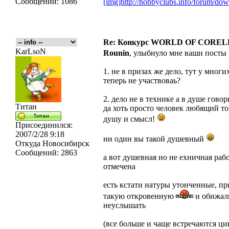
Сообщений:
1086
[img]http://hobbyclubs.info/forum/d
Re: Конкурс WORLD OF COREL
KarLsoN
Rounin
, улыбнуло мне ваши посты
1. не в призах же дело, тут у мног
теперь не участвоваь?
2. дело не в технике а в душе гово
Титан
да хоть просто человек любящий то
душу и смысл!
Присоединился:
2007/2/28 9:18
ни один вы такой душевный
Откуда
Новосибирск
Сообщений:
2863
а вот душевная но не ехничная рабо
отмечена
есть кстати натуры утонченные, пр
такую откровенную
и обижал
неуслышать
(все больше и чаще встречаются ци