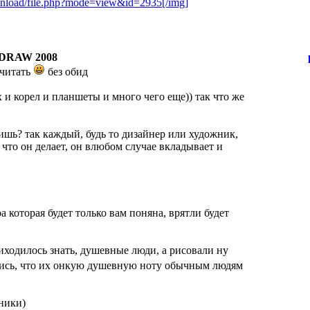
ownload/file.php?mode=view&id=2935[/img]
DRAW 2008
 читать
без обид
их и корел и планшеты и много чего еще)) так что же
ришь? так каждый, будь то дизайнер или художник,
 что он делает, он влюбом случае вкладывает и
а которая будет только вам поняна, врятли будет
иходилось знать, душевные люди, а рисовали ну
ись, что их онкую душевную ноту обычным людям
ники)