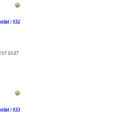
print
|
#32
/17 15:27
print
|
#33