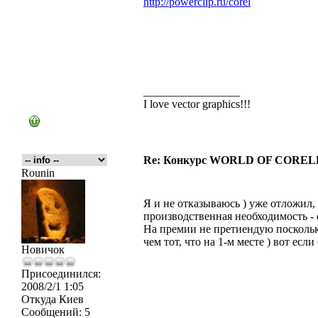
http://powerclip.ru/corel
_________________
I love vector graphics!!!
Re: Конкурс WORLD OF COREL
Rounin
Я и не отказываюсь ) уже отложил,
производственная необходимость - о
На премии не претиендую поскольку
чем тот, что на 1-м месте ) вот есл
Новичок
Присоединился:
2008/2/1 1:05
Откуда
Киев
Сообщений:
5