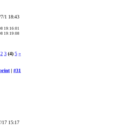
7/1 18:43
08 19:16:01
08 19:19:08
2
3
(4)
5
»
print
|
#31
/17 15:17