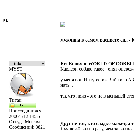
_________________
ВК
мужчина в самом расцвете сил -
Re: Конкурс WORLD OF COREL
MYST
Карлсон собако такое.. опят опереж
у меня вон Интуоз тож 3ий тока А3
нать...
так что приз - это не в меньшей ст
Титан
Присоединился:
2006/1/12 14:35
_________________
Откуда
Москва
Друг не тот, кто сладко мажет, а 
Сообщений:
3821
Лучше 40 раз по разу, чем за раз все