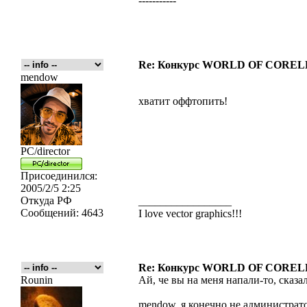
-----------
Re: Конкурс WORLD OF COREL
mendow
хватит оффтопить!
PC/director
Присоединился:
2005/2/5 2:25
Откуда
РФ
_________________
Сообщений:
4643
I love vector graphics!!!
Re: Конкурс WORLD OF COREL
Rounin
Ай, че вы на меня напали-то, сказал
mendow, я конечно не администрато