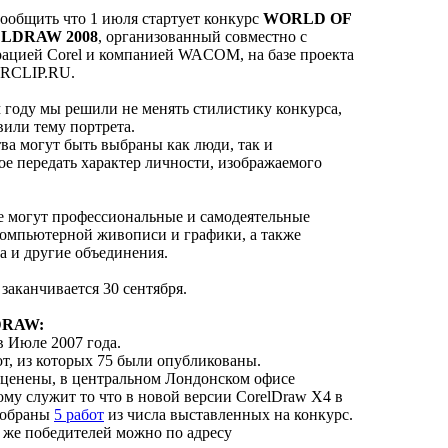
ообщить что 1 июля стартует конкурс
WORLD OF
LDRAW 2008
, организованный совместно с
рацией Corel и компанией WACOM, на базе проекта
RCLIP.RU.
 году мы решили не менять стилистику конкурса,
вили тему портрета.
тва могут быть выбраны как люди, так и
е передать характер личности, изображаемого
се могут профессиональные и самодеятельные
компьютерной живописи и графики, а также
а и другие объединения.
заканчивается 30 сентября.
DRAW:
в Июле 2007 года.
от, из которых 75 были опубликованы.
оценены, в центральном Лондонском офисе
ому служит то что в новой версии CorelDraw X4 в
тобраны
5 работ
из числа выставленных на конкурс.
к же победителей можно по адресу