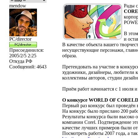
mendow
Рады с
CORE
корпо
POWE
В этом
PC/director
и оста
В качестве объекта вашего творчес
Присоединился:
несуществующие персонажи, главно
2005/2/5 2:25
образа.
Откуда
РФ
Сообщений:
4643
Претендовать на участие в конкур
художники, дизайнеры, любители 
коллективы авторов, студии дизайн
Приём работ начинается с 1 июля и 
О конкурсе WORLD OF COREL
Первый раз конкурс был проведён 
На конкурс было прислано 200 раб
Результаты конкурса были высоко 
компании Corel. Подтверждение эт
качестве лучших примеров были о
Посмотреть работы 2007 года, а та