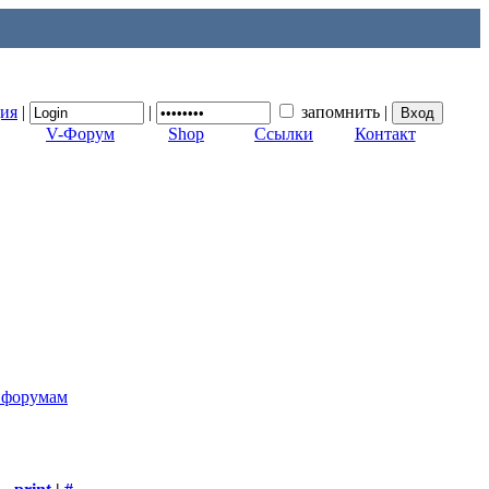
ция
|
|
запомнить
|
V-Форум
Shop
Ссылки
Контакт
к форумам