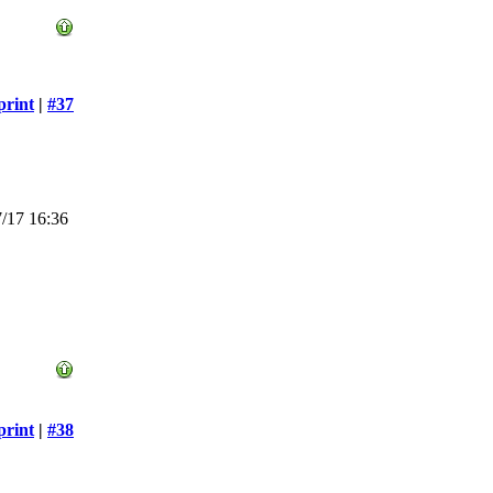
print
|
#37
/17 16:36
print
|
#38